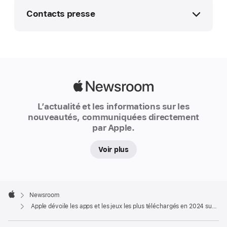
ACTUALITÉ
Contacts presse
Apple
dévoile
Infos presse Apple
les
media.chfr@apple.com
apps
et
Apple
les
Newsroom
L’actualité et les informations sur les
jeux
nouveautés, communiquées directement
les
par Apple.
plus
téléchargés
Voir plus
en
2024
sur
Apple
Footer

l’App Store
Newsroom
Apple
Apple dévoile les apps et les jeux les plus téléchargés en 2024 sur l’App Store
Alors