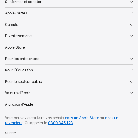
que
S’informer et acheter
l’année
Apple Cartes
2024
touche
Compte
à
Divertissements
sa
fin,
Apple Store
Apple
Pour les entreprises
a
le
Pour l’Éducation
plaisir
Pour le secteur public
de
dévoiler
Valeurs d’Apple
les
À propos d’Apple
apps
et
Vous pouvez aussi faire vos achats
dans un Apple Store
ou
chez un
les
revendeur
.
Ou appeler le
0800 845 123
.
jeux
Suisse