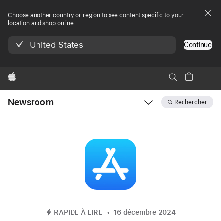
Choose another country or region to see content specific to your
location and shop online.
United States
Continue
Apple
Newsroom
Rechercher
Open
Newsroom
navigation
RAPIDE À LIRE
16 décembre 2024