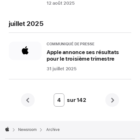
12 août 2025
juillet 2025
COMMUNIQUÉ DE PRESSE
Apple annonce ses résultats
pour le troisième trimestre
31 juillet 2025
sur
142
Page
Number
4
Apple
Footer

Newsroom
Archive
Apple