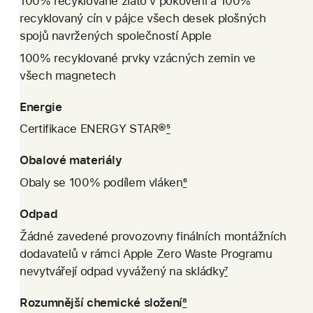
100% recyklované zlato v pokovení a 100%
recyklovaný cín v pájce všech desek plošných
spojů navržených společností Apple
100% recyklované prvky vzácných zemin ve
všech magnetech
Energie
Certifikace ENERGY STAR®
5
Obalové materiály
Obaly se 100% podílem vláken
6
Odpad
Žádné zavedené provozovny finálních montážních
dodavatelů v rámci Apple Zero Waste Programu
nevytvářejí odpad vyvážený na skládky
7
Rozumnější chemické složení
8