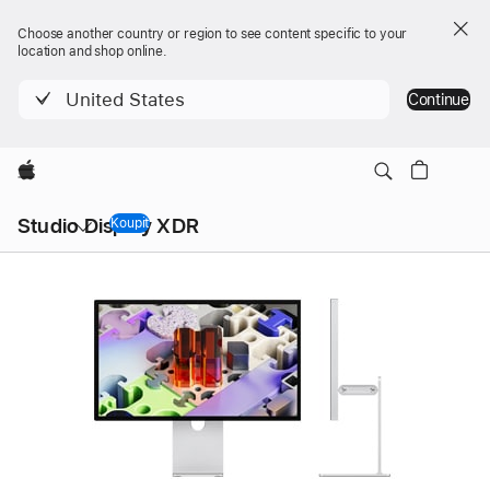
Choose another country or region to see content specific to your
location and shop online.
United States
Continue
Apple
Místní
Studio Display XDR
navigace –
Koupit
Studio Display XDR
nabídka
Studio
Studio
Obrázek
Display
Display
produktu
XDR
XDR
-
Technické
specifikace