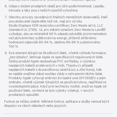
Údaje o složení prodejních obalů pro USA podle hmotnosti. Lepidla,
inkousty a laky jsou z našich výpočtů vyloučeny.
Všechny provozy zavedených finálních montážních dodavatelů, kteří
jsou dodavateli Apple déle než rok, mají pro výrobu
Studio Displaye XDR nezávislou certifikaci Zero Waste od UL LLC
(standard UL 2799). UL pro získání označení Zero Waste to Landfill
vyžaduje, aby se minimálně 90 % odpadu odvádělo jinými metodami
než plýtváním bez zužitkování na energii, přičemž stříbrnému
hodnocení odpovídá 90–94 %, zlatému 95–99 % a platinovému
100 %.
Svá omezení týkající se škodlivých látek, včetně výkladu formulace
„bez obsahu“, definuje Apple ve specifikacích regulovaných látek.
Žádný produkt Apple neobsahuje PVC ani ftaláty, s výjimkou
napájecích kabelů prodávaných v Indii, Thajsku (v případě
napájecích kabelů s dvoukolíkovou zástrčkou) a Jižní Koreji, kde
se nadále snažíme získat souhlas vlády s nahrazením těchto látek.
Produkty Apple vyhovují směrnici Evropské unie 2011/65/EU a jejím
změnám, včetně výjimek týkajících se používání olova, například ve
vysokoteplotní pájce. Když je to technicky možné, snaží se Apple od
používání látek, na které se tyto výjimky vztahují, v nových
produktech upouštět.
Funkce se můžou změnit. Některé funkce, aplikace a služby nemusí být k
dispozici ve všech oblastech nebo jazycích.