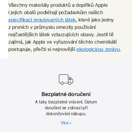
Všechny materiály produktů a doplňků Apple
i jejich obalů podléhají požadavkům našich
specifikací regulovaných látek
(PDF)
, které jako jedny
z prvních v průmyslu omezily používání
otevře
nejčastějších látek vzbuzujících obavy. Jestli tě
se
zajímá, jak Apple ve vyřazování těchto chemikálií
na novém
postupuje, přečti si nejnovější
panelu
ekologickou zprávu
(PDF
.
otevř
Zápatí
se
Apple
na n
pane
Bezplatné doručení
A taky bezplatné vrácení. Datum
doručení se zobrazí při
dokončování nákupu.
Více