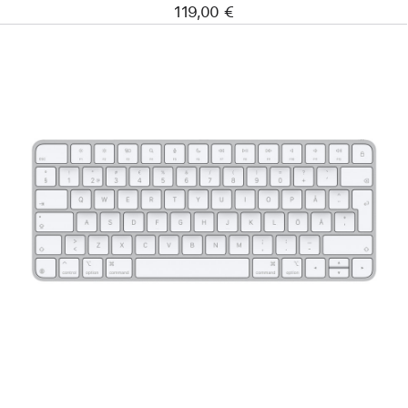
119,00 €
Edellinen
Kuva
-
Magic Keyboard
(USB-
C)
-
suomi/ruotsi