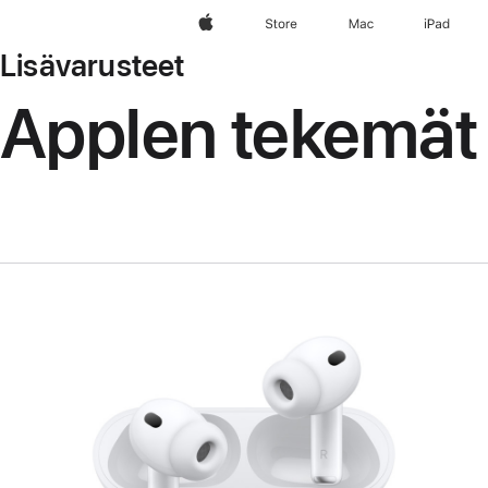
Apple
Store
Mac
iPad
Lisävarusteet
Applen tekemät