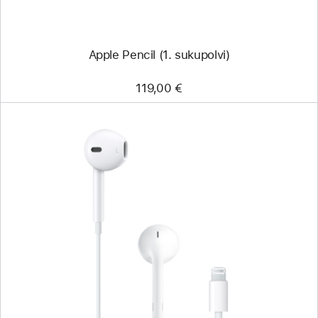
Apple Pencil (1. sukupolvi)
119,00 €
Edellinen
Kuva
-
EarPodit
(Lightning-
liitin)