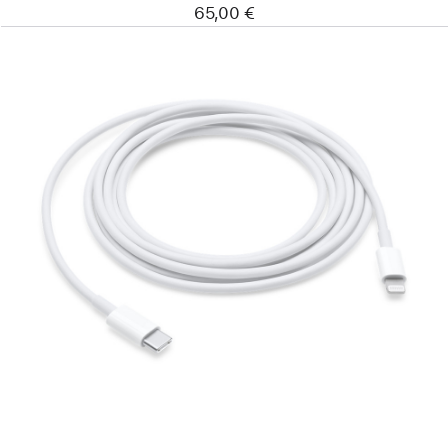
65,00 €
Edellinen
Kuva
-
USB-
C–
Lightning-
johto
(2 m)