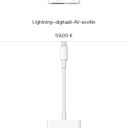
Lightning–digitaali-AV-sovitin
59,00 €
Edellinen
Kuva
-
Lightning–
USB
3
-
kamerasovitin