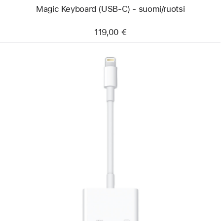
Magic Keyboard (USB-C) - suomi/ruotsi
119,00 €
Edellinen
Kuva
-
Lightning–
digitaali-
AV-
sovitin