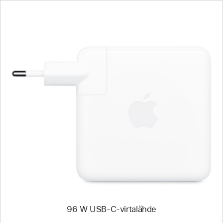
Edellinen
Kuva
-
96 W
USB-
C-
virtalähde
96 W USB-C-virtalähde