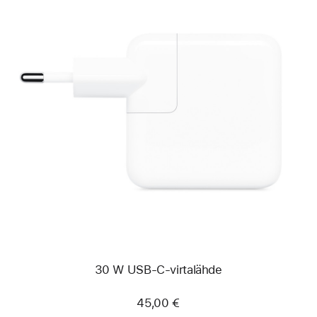
Edellinen
Kuva
-
30 W
USB-
C-
virtalähde
30 W USB-C-virtalähde
45,00 €