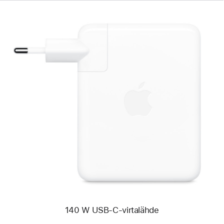
Edellinen
Kuva
-
140 W
USB-
C-
virtalähde
140 W USB-C-virtalähde