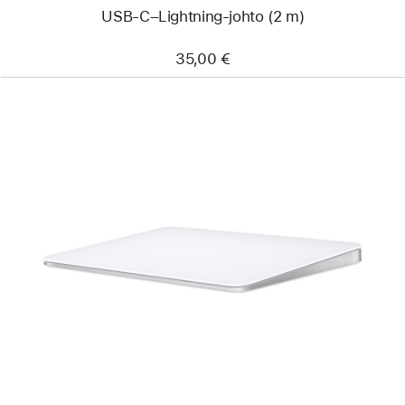
USB-C–Lightning-johto (2 m)
35,00 €
Edellinen
Kuva
-
Magic Trackpad
(USB‑C)
-
valkoinen
Multi-
Touch-
pinta