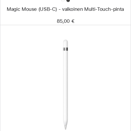
Magic Mouse (USB‑C) - valkoinen Multi-Touch-pinta
85,00 €
Edellinen
Kuva
-
Apple Pencil
(1. sukupolvi)