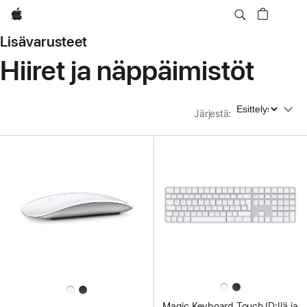
Apple
Lisävarusteet
Hiiret ja näppäimistöt
Järjestä
Järjestä
:
Magic Keyboard Touch ID:llä ja