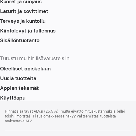
Kuoret ja suojaus
Laturit ja sovittimet
Terveys ja kuntoilu
Kiintolevyt ja tallennus
Sisällöntuotanto
Tutustu muihin lisävarusteisiin
Oleelliset opiskeluun
Uusia tuotteita
Applen tekemät
Käyttöapu
Alaviite
alaviitteet
Hinnat sisältävät ALV:n (25.5 %), mutta eivät toimitus­kustannuksia (ellei
toisin ilmoiteta). Tilauslomakkeessa näkyy valitsemistasi tuotteista
maksettava ALV.