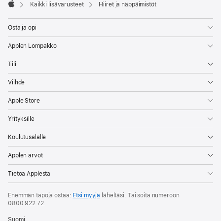
Kaikki lisävarusteet
Hiiret ja näppäimistöt
Apple
Osta ja opi
Applen Lompakko
Tili
Viihde
Apple Store
Yrityksille
Koulutusalalle
Applen arvot
Tietoa Applesta
Enemmän tapoja ostaa:
Etsi myyjä
läheltäsi. Tai soita numeroon
0800 922 72
.
Suomi