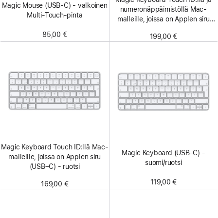
Magic Mouse (USB‑C) - valkoinen
numero­näppäimistöllä Mac-
Multi-Touch-pinta
malleille, joissa on Applen siru
(USB‑C) - suomi/ruotsi - valkoiset
85,00 €
199,00 €
näppäimet
Magic Keyboard Touch ID:llä Mac-
Magic Keyboard (USB-C) -
malleille, joissa on Applen siru
suomi/ruotsi
(USB–C) - ruotsi
119,00 €
169,00 €