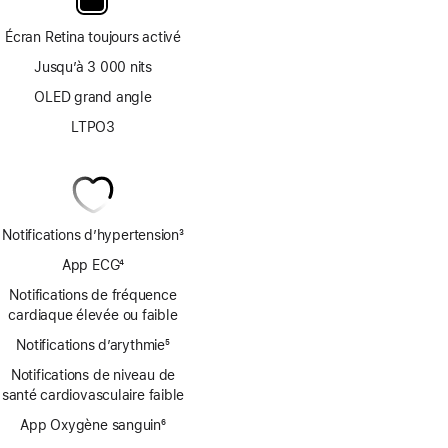
Écran Retina toujours activé
Jusqu’à 3 000 nits
OLED grand angle
LTPO3
Notifications d’hypertension
3
Note
App ECG
4
de
Note
bas
Notifications de fréquence
de
de
cardiaque élevée ou faible
bas
page
Notifications d’arythmie
de
5
Note
page
Notifications de niveau de
de
santé cardiovasculaire faible
bas
de
App Oxygène sanguin
6
page
Note