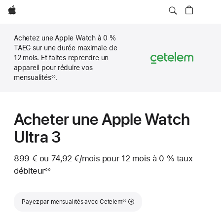
Apple
Achetez une Apple Watch à 0 %
TAEG sur une durée maximale de
12 mois. Et faites reprendre un
appareil pour réduire vos
mensualités
.
◊◊
Note
de
bas
de
page
Acheter une Apple Watch
Ultra 3
899 €
ou
74,92 €
/mois
par mois
pour 12 mois
à 0 %
taux
débiteur
◊◊
Note
de
bas
Note de bas de page
de
Payez par mensualités avec Cetelem
◊◊
page