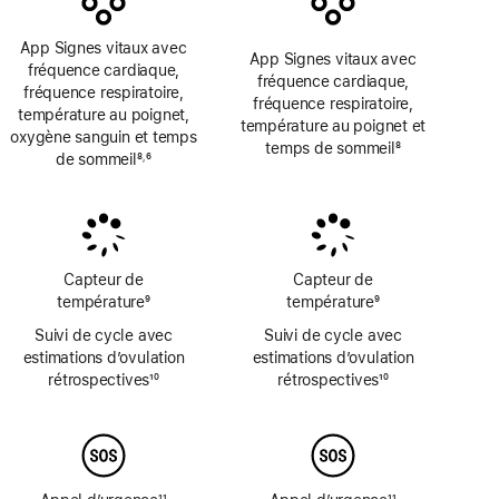
page
page
App Signes vitaux avec
App Signes vitaux avec
fréquence cardiaque,
fréquence cardiaque,
fréquence respiratoire,
fréquence respiratoire,
température au poignet,
température au poignet et
oxygène sanguin et temps
temps de sommeil
8
de sommeil
8
6
,
Note
Note
Note
de
de
de
bas
bas
bas
de
de
de
page
page
page
Capteur de
Capteur de
température
9
température
9
Note
Note
Suivi de cycle avec
Suivi de cycle avec
de
de
estimations d’ovulation
estimations d’ovulation
bas
bas
rétrospectives
10
rétrospectives
10
de
de
Note
Note
page
page
de
de
bas
bas
de
de
page
page