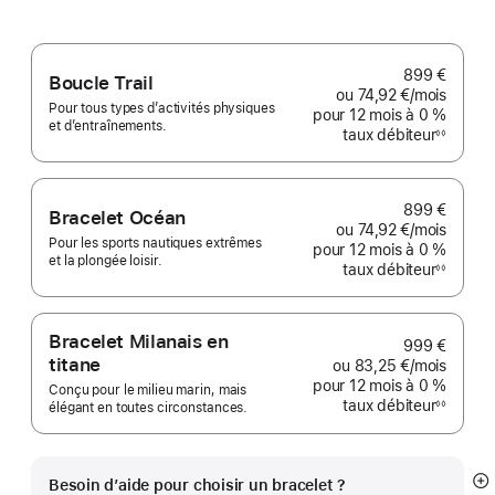
899 €
Boucle Trail
ou
74,92 €
/mois
par mo
Pour tous types d’activités physiques
pour 12 mois
à 0 %
et d’entraînements.
taux débiteur
◊◊
Note
de
bas
de
page
899 €
Bracelet Océan
ou
74,92 €
/mois
par mo
Pour les sports nautiques extrêmes
pour 12 mois
à 0 %
et la plongée loisir.
taux débiteur
◊◊
Note
de
bas
de
page
Bracelet Milanais en
999 €
titane
ou
83,25 €
/mois
par mo
pour 12 mois
à 0 %
Conçu pour le milieu marin, mais
taux débiteur
◊◊
élégant en toutes circonstances.
Note
de
bas
de
page
Besoin d’aide pour choisir un bracelet ?
Af