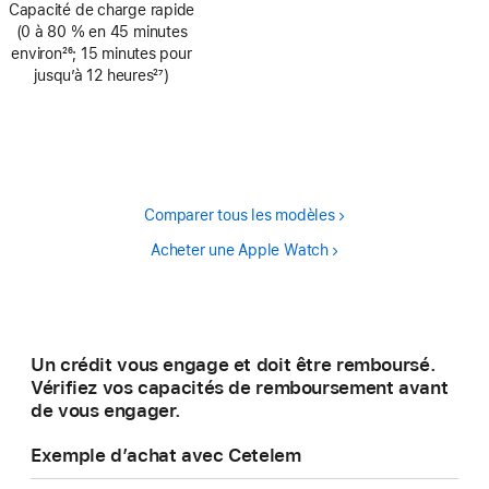
Capacité de charge rapide
page
de
(0 à 80 % en 45 minutes
bas
environ
26
; 15 minutes pour
de
Note
jusqu’à 12 heures
27
)
page
de
Note
bas
de
de
bas
page
de
page
Comparer tous les modèles
Acheter une Apple Watch
Un crédit vous engage et doit être remboursé.
Vérifiez vos capacités de remboursement avant
de vous engager.
Exemple d’achat avec Cetelem