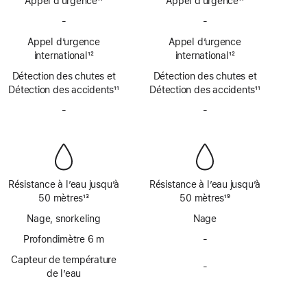
Appel d’urgence
11
Appel d’urgence
11
Note
Note
-
Pas
-
Pas
de
de
de
de
bas
Appel d’urgence
bas
Appel d’urgence
SOS
SOS
de
international
12
de
international
12
d’urgence
d’urgence
Note
page
Note
page
Détection des chutes et
par
Détection des chutes et
par
de
de
Détection des accidents
satellite
11
Détection des accidents
satellite
11
bas
bas
Note
Note
de
-
Pas
de
-
Pas
de
de
page
de
page
de
bas
bas
sirène
sirène
de
de
page
page
Résistance à l’eau jusqu’à
Résistance à l’eau jusqu’à
50 mètres
13
50 mètres
19
Note
Note
Nage, snorkeling
Nage
de
de
bas
Profondimètre 6 m
bas
-
Pas
de
de
de
Capteur de température
page
page
-
profondimètre
Pas
de l’eau
jusqu’à
de
6 mètres
capteur