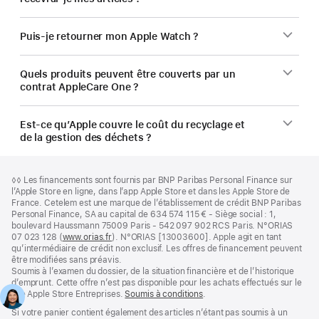
Puis-je retourner mon Apple Watch ?
Quels produits peuvent être couverts par un
contrat AppleCare One ?
Est-ce qu’Apple couvre le coût du recyclage et
de la gestion des déchets ?
Pied
Notes
Note
◊◊ Les financements sont fournis par BNP Paribas Personal Finance sur
de
de
de
l’Apple Store en ligne, dans l’app Apple Store et dans les Apple Store de
bas
page
bas
France. Cetelem est une marque de l’établissement de crédit BNP Paribas
de
de
Personal Finance, SA au capital de 634 574 115 € - Siège social : 1,
page
page
boulevard Haussmann 75009 Paris - 542 097 902 RCS Paris. N°ORIAS
07 023 128 (
www.orias.fr
(s’ouvre
). N°ORIAS [13003600]. Apple agit en tant
qu’intermédiaire de crédit non exclusif. Les offres de financement peuvent
dans
être modifiées sans préavis.
une
Soumis à l’examen du dossier, de la situation financière et de l’historique
nouvelle
d’emprunt. Cette offre n’est pas disponible pour les achats effectués sur le
fenêtre)
site Apple Store Entreprises.
Soumis à conditions
(s’ouvre
.
dans
Si votre panier contient également des articles n’étant pas soumis à un
une