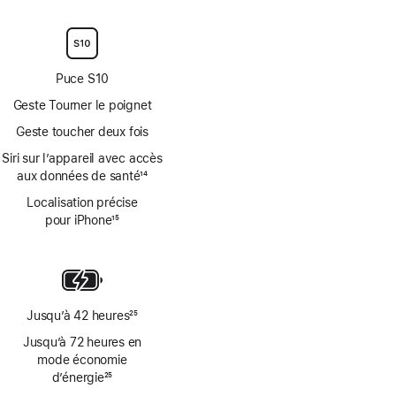
Note
bas
bas
de
de
de
bas
page
page
de
page
Puce S10
Geste Tourner le poignet
Geste toucher deux fois
Siri sur l’appareil avec accès
aux données de santé
14
Note
Localisation précise
de
pour iPhone
15
bas
Note
de
de
page
bas
de
page
Jusqu’à 42 heures
25
Note
Jusqu’à 72 heures en
de
mode économie
bas
d’énergie
25
de
Note