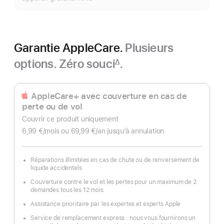
Garantie AppleCare.
Plusieurs
options. Zéro souci
.
∆
Note
de
bas
AppleCare+ avec couverture en cas de
de
perte ou de vol
page
Couvrir ce produit uniquement
6,99 €
/mois
par
ou 69,99 €
/an
par
jusqu’à annulation
mois
an
Réparations illimitées en cas de chute ou de renversement de
liquide accidentels
Couverture contre le vol et les pertes pour un maximum de 2
demandes tous les 12 mois
Assistance prioritaire par les expertes et experts Apple
Service de remplacement express : nous vous fournirons un