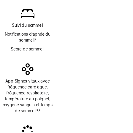
de
bas
de
page
Suivi du sommeil
Notifications d’apnée du
sommeil
7
Note
Score de sommeil
de
bas
de
page
App Signes vitaux avec
fréquence cardiaque,
fréquence respiratoire,
température au poignet,
oxygène sanguin et temps
de sommeil
8
6
,
Note
Note
de
de
bas
bas