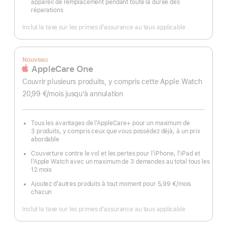
appareil de remplacement pendant toute la durée des
réparations
Inclut la taxe sur les primes d’assurance au taux applicable
Nouveau
AppleCare One
Couvrir plusieurs produits, y compris cette Apple Watch
20,99 €
/mois
par
jusqu’à annulation
mois
Tous les avantages de l’AppleCare+ pour un maximum de
3 produits, y compris ceux que vous possédez déjà, à un prix
abordable
Couverture contre le vol et les pertes pour l’iPhone, l’iPad et
l’Apple Watch avec un maximum de 3 demandes au total tous les
12 mois
Ajoutez d’autres produits à tout moment pour 5,99 €
/mois
par
chacun
mois
Inclut la taxe sur les primes d’assurance au taux applicable