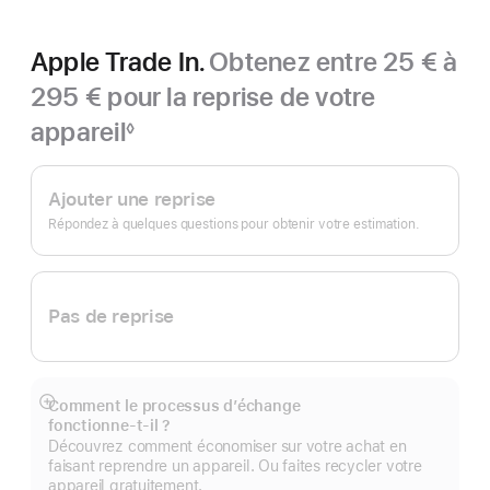
Apple Trade In.
Obtenez entre 25 € à
295 € pour la reprise de votre
appareil
◊
Note
Apple
de
bas
Trade In.
Ajouter une reprise
de
page
Répondez à quelques questions pour obtenir votre estimation.
Pas de reprise
Comment le processus d’échange
Afficher
fonctionne‑t‑il ?
plus
Découvrez comment économiser sur votre achat en
faisant reprendre un appareil. Ou faites recycler votre
appareil gratuitement.