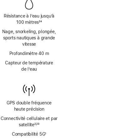
page
Résistance à l’eau jusqu’à
100 mètres
24
Note
Nage, snorkeling, plongée,
de
sports nautiques à grande
bas
vitesse
de
page
Profondimètre 40 m
Capteur de température
de l’eau
GPS double fréquence
haute précision
Connectivité cellulaire et par
satellite
2
23
,
Note
Note
Compatibilité 5G
1
de
de