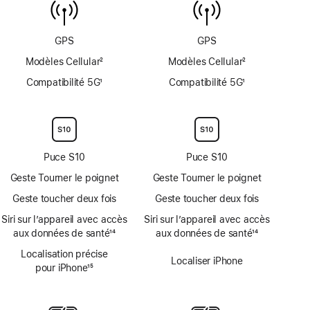
de
température
de
GPS
GPS
l’eau
Modèles Cellular
2
Modèles Cellular
2
Note
Note
Compatibilité 5G
1
Compatibilité 5G
1
de
de
Note
Note
bas
bas
de
de
de
de
bas
bas
page
page
de
de
page
page
Puce S10
Puce S10
Geste Tourner le poignet
Geste Tourner le poignet
Geste toucher deux fois
Geste toucher deux fois
Siri sur l’appareil avec accès
Siri sur l’appareil avec accès
aux données de santé
14
aux données de santé
14
Note
Note
Localisation précise
de
de
Localiser iPhone
pour iPhone
15
bas
bas
Note
de
de
de
page
page
bas