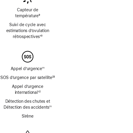
de
de
page
page
Capteur de
température
9
Note
Suivi de cycle avec
de
estimations d’ovulation
bas
rétrospectives
10
de
Note
page
de
bas
de
page
Appel d’urgence
11
Note
SOS d’urgence par satellite
23
de
Note
bas
Appel d’urgence
de
de
international
12
bas
Note
page
de
Détection des chutes et
de
page
Détection des accidents
11
bas
Note
de
Sirène
de
page
bas
de