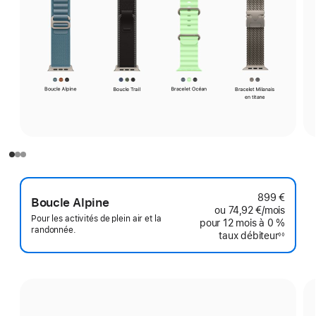
899 €
Boucle Alpine
ou
74,92 €
/mois
par mo
Pour les activités de plein air et la
pour 12 mois
à 0 %
randonnée.
taux débiteur
◊◊
Note
de
bas
de
page