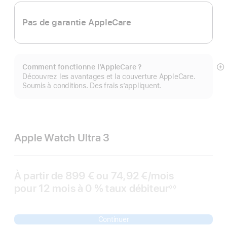
Pas de garantie AppleCare
Comment fonctionne l’AppleCare ?
Af
Découvrez les avantages et la couverture AppleCare.
pl
Soumis à conditions. Des frais s’appliquent.
Apple Watch Ultra 3
À partir de
899 €
ou
74,92 €
/mois
par mois
pour 12 mois
à 0 %
taux débiteur
◊◊
Note
de
bas
de
Continuer
page