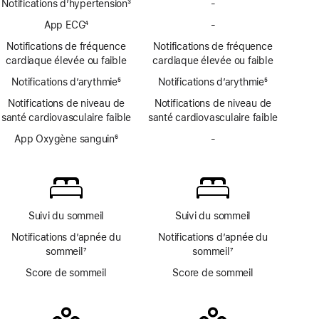
Notifications d’hypertension
3
-
Pas
Note
de
App ECG
4
-
Pas
de
notifications
Note
d’app
bas
Notifications de fréquence
Notifications de fréquence
d’hypertension
de
ECG
de
cardiaque élevée ou faible
cardiaque élevée ou faible
bas
page
Notifications d’arythmie
de
5
Notifications d’arythmie
5
Note
page
Note
Notifications de niveau de
Notifications de niveau de
de
de
santé cardiovasculaire faible
santé cardiovasculaire faible
bas
bas
de
App Oxygène sanguin
6
de
-
Pas
page
Note
page
d’app
de
Oxygène
bas
sanguin
de
page
Suivi du sommeil
Suivi du sommeil
Notifications d’apnée du
Notifications d’apnée du
sommeil
7
sommeil
7
Note
Note
Score de sommeil
Score de sommeil
de
de
bas
bas
de
de