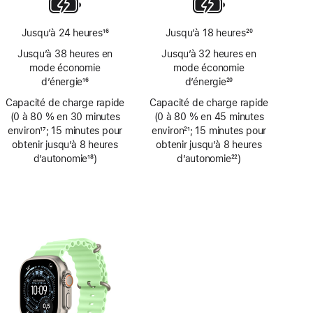
de
page
Jusqu’à 24 heures
16
Jusqu’à 18 heures
20
Note
Note
Jusqu’à 38 heures en
Jusqu’à 32 heures en
de
de
mode économie
mode économie
bas
bas
d’énergie
16
d’énergie
20
de
de
Note
Note
Capacité de charge rapide
page
Capacité de charge rapide
page
de
de
(0 à 80 % en 30 minutes
(0 à 80 % en 45 minutes
bas
bas
environ
17
; 15 minutes pour
environ
21
; 15 minutes pour
de
de
Note
obtenir jusqu’à 8 heures
Note
obtenir jusqu’à 8 heures
page
page
de
d’autonomie
18
)
de
d’autonomie
22
)
bas
Note
bas
Note
de
de
de
de
page
bas
page
bas
de
de
page
page