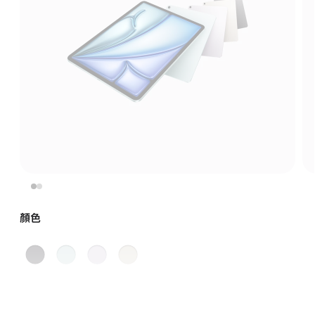
顏色
太
藍
紫
星
空
色
色
光
灰
色