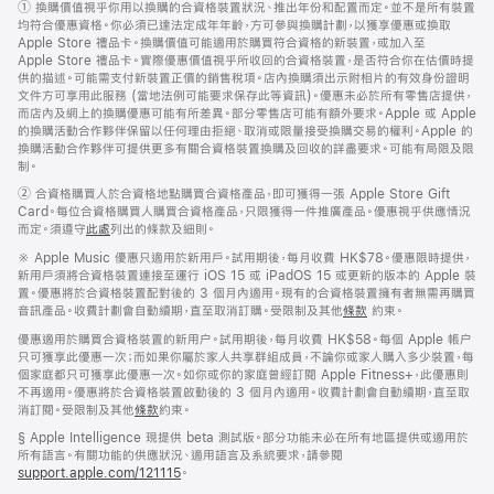
註
① 換購價值視乎你用以換購的合資格裝置狀況、推出年份和配置而定。並不是所有裝置
腳
腳
腳
均符合優惠資格。你必須已達法定成年年齡，方可參與換購計劃，以獲享優惠或換取
Apple Store 禮品卡。換購價值可能適用於購買符合資格的新裝置，或加入至
Apple Store 禮品卡。實際優惠價值視乎所收回的合資格裝置，是否符合你在估價時提
供的描述。可能需支付新裝置正價的銷售稅項。店內換購須出示附相片的有效身份證明
文件方可享用此服務 (當地法例可能要求保存此等資訊)。優惠未必於所有零售店提供，
而店內及網上的換購優惠可能有所差異。部分零售店可能有額外要求。Apple 或 Apple
的換購活動合作夥伴保留以任何理由拒絕、取消或限量接受換購交易的權利。Apple 的
換購活動合作夥伴可提供更多有關合資格裝置換購及回收的詳盡要求。可能有局限及限
制。
註
② 合資格購買人於合資格地點購買合資格產品，即可獲得一張 Apple Store Gift
腳
Card。每位合資格購買人購買合資格產品，只限獲得一件推廣產品。優惠視乎供應情況
而定。須遵守
此處
列出的條款及細則。
註
※
Apple Music 優惠只適用於新用戶。試用期後，每月收費 HK$78。優惠限時提供，
腳
新用戶須將合資格裝置連接至運行 iOS 15 或 iPadOS 15 或更新的版本的 Apple 裝
置。優惠將於合資格裝置配對後的 3 個月內適用。現有的合資格裝置擁有者無需再購買
音訊產品。收費計劃會自動續期，直至取消訂購。受限制及其他
條款
約束。
優惠適用於購買合資格裝置的新用户。試用期後，每月收費 HK$58。每個 Apple 帳户
只可獲享此優惠一次；而如果你屬於家人共享群組成員，不論你或家人購入多少裝置，每
個家庭都只可獲享此優惠一次。如你或你的家庭曾經訂閱 Apple Fitness+，此優惠則
不再適用。優惠將於合資格裝置啟動後的 3 個月內適用。收費計劃會自動續期，直至取
消訂閱。受限制及其他
條款
約束。
註
§ Apple Intelligence 現提供 beta 測試版。部分功能未必在所有地區提供或適用於
腳
所有語言。有關功能的供應狀況、適用語言及系統要求，請參閱
support.apple.com/121115
(以
。
新