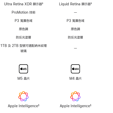
Ultra Retina XDR 顯示器
3
Liquid Retina 顯示器
3
註
註
ProMotion 技術
—
不
腳
腳
支
P3 寬廣色域
P3 寬廣色域
援
ProMotion
原色調
原色調
技
防反光塗層
防反光塗層
術
1TB 及 2TB 型號可選配納米紋理
—
不
玻璃
具
納
米
紋
理
M5 晶片
M4 晶片
顯
示
器
玻
璃
Apple Intelligence
Apple Intelligence
§
§
選
註
註
項
腳
腳