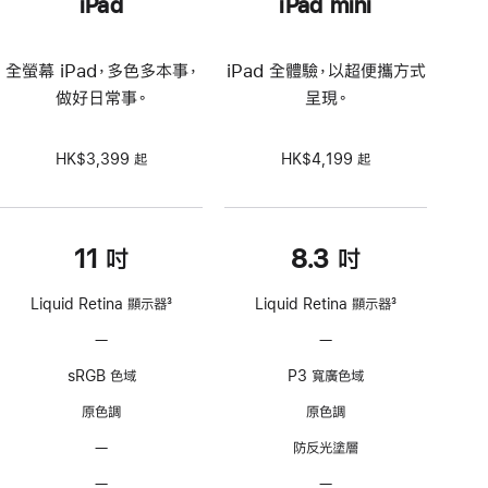
iPad
iPad mini
全螢幕 iPad，多色多本事，
iPad 全體驗，以超便攜方式
做好日常事。
呈現。
HK$3,399 起
HK$4,199 起
11 吋
8.3 吋
Liquid Retina 顯示器
3
Liquid Retina 顯示器
3
註
註
—
不
—
不
腳
腳
支
支
sRGB 色域
P3 寬廣色域
援
援
ProMotion
ProMotion
原色調
原色調
技
技
—
不
防反光塗層
術
術
具
—
不
—
不