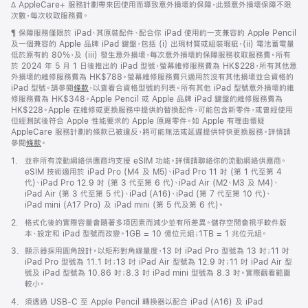
註
∆ AppleCare+ 服務計劃帶來因使用而導致意外損壞的保障，此類意外損壞保障不限
視
腳
次數，每次收取服務費。
窗
開
註
¶ 保障服務僅限於 iPad、其原裝配件、配合你 iPad 使用的一支兼容的 Apple Pencil
啟)
腳
及一個兼容的 Apple 品牌 iPad 鍵盤，包括 (i) 出現材質或組裝瑕疵，(ii) 電池蓄電量
低於原有的 80%，及 (iii) 發生意外損壞，每次意外損壞的保障服務收取服務費。所有
於 2024 年 5 月 1 日後推出的 iPad 型號，螢幕維修服務費為 HK$228，所有其他意
外損壞的維修服務費為 HK$788。螢幕維修服務費只適用於沒有其他損壞並合資格的
iPad 型號。請參閱
條款
，以查看合資格型號的列表。所有其他 iPad 型號意外損壞的維
修服務費為 HK$348。Apple Pencil 或 Apple 品牌 iPad 鍵盤的維修服務費為
HK$228。Apple 在維修或更換服務中提供的替換配件，可能包含新零件，或曾經使用
但經測試後符合 Apple 性能要求的 Apple 原廠零件。如 Apple 有理由懷疑
AppleCare 服務計劃的條款已被違反，將可能無法或延遲提供特快更換服務。詳情請
參閱
條款
。
註
1.
並非所有流動網絡供應商均支援 eSIM 功能。詳情請聯絡你的流動網絡供應商。
腳
eSIM 技術適用於 iPad Pro (M4 及 M5)、iPad Pro 11 吋 (第 1 代至第 4
代)、iPad Pro 12.9 吋 (第 3 代至第 6 代)、iPad Air (M2、M3 及 M4)、
iPad Air (第 3 代至第 5 代)、iPad (A16)、iPad (第 7 代至第 10 代)、
iPad mini (A17 Pro) 及 iPad mini (第 5 代及第 6 代)。
註
2.
格式化後的實際容量會隨著多項因素而減少並有所差異。儲存空間會視乎軟件版
腳
本、設定和 iPad 型號而改變。1GB = 10 億位元組；1TB = 1 兆位元組。
註
3.
顯示器採用圓角設計。以矩形對角線量度，13 吋 iPad Pro 型號為 13 吋；11 吋
腳
iPad Pro 型號為 11.1 吋；13 吋 iPad Air 型號為 12.9 吋；11 吋 iPad Air 型
號及 iPad 型號為 10.86 吋；8.3 吋 iPad mini 型號為 8.3 吋。實際觀看範圍
較小。
註
4.
須透過 USB-C 至 Apple Pencil 轉換器以配合 iPad (A16) 及 iPad