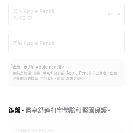
加入 Apple Pencil
HK$539
(USB‑C)
不加 Apple Pencil
想進一步了解 Apple Pencil？
顯
無論是繪圖、畫畫、手寫和做筆記，Apple Pencil 早已奠定了出色
示
使用體驗的標準，自然易用、精準，處處見精妙。
更
多
鍵盤。
盡享舒適打字體驗和堅固保護。
精妙鍵盤適用於 iPad Air。