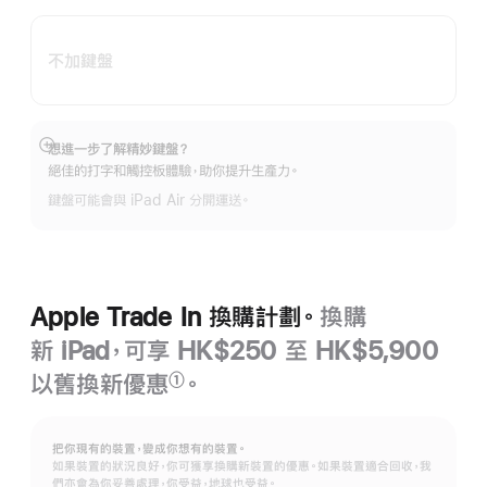
不加鍵盤
想進一步了解精妙鍵盤？
顯
絕佳的打字和觸控板體驗，助你提升生產力。
示
更
鍵盤可能會與 iPad Air 分開運送。
多
Apple Trade In 換購計劃。
換購
新 iPad，可享 HK$250 至 HK$5,900
以舊換新優惠
。
①
註
腳
把你現有的裝置，變成你想有的裝置。
如果裝置的狀況良好，你可獲享換購新裝置的優惠。如果裝置適合回收，我
們亦會為你妥善處理，你受益，地球也受益。