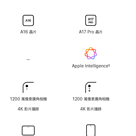
防
具
具
反
納
納
光
米
米
塗
紋
紋
層
理
理
A16 晶片
A17 Pro 晶片
顯
顯
示
示
器
器
玻
玻
—
不
璃
璃
支
Apple Intelligence
§
選
選
註
援
腳
項
項
Apple
Intelligence
1200 萬像素廣角相機
1200 萬像素廣角相機
4K 影片攝錄
4K 影片攝錄