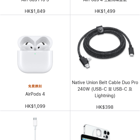
HK$1,849
HK$1,499
Native Union Belt Cable Duo Pro
免費鐫刻
240W (USB-C 至 USB-C 及
AirPods 4
Lightning)
HK$1,099
HK$398