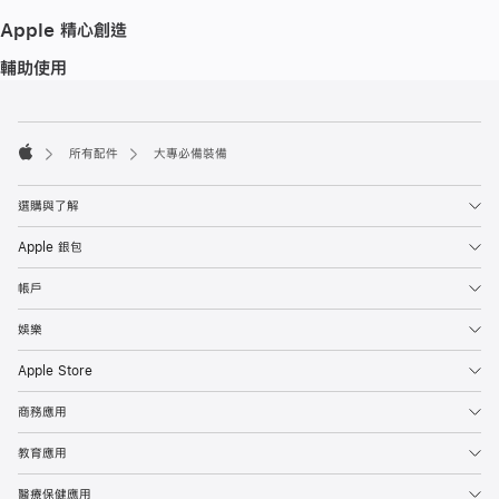
Apple 精心創造
輔助使用
註
註
腳
腳
所有配件
大專必備裝備
Apple
選購與了解
Apple 銀包
帳戶
娛樂
Apple Store
商務應用
教育應用
醫療保健應用