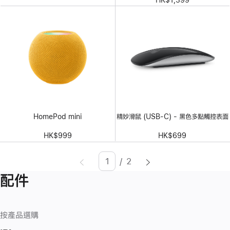
HomePod mini
精妙滑鼠 (USB-C) - 黑色多點觸控表面
HK$999
HK$699
/
2
頁
Enter
配件
面
page
number,
press
按產品選購
Return/Enter