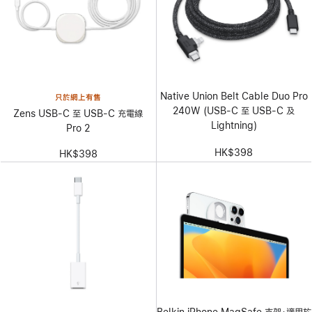
Native Union Belt Cable Duo Pro
只於網上有售
240W (USB-C 至 USB-C 及
Zens USB-C 至 USB-C 充電線
Lightning)
Pro 2
HK$398
HK$398