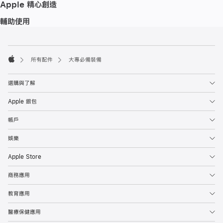
Apple 精心創造
輔助使用
註
註
腳
腳
所有配件
大專必備裝備
Apple
選購與了解
Apple 銀包
帳戶
娛樂
Apple Store
商務應用
教育應用
醫療保健應用