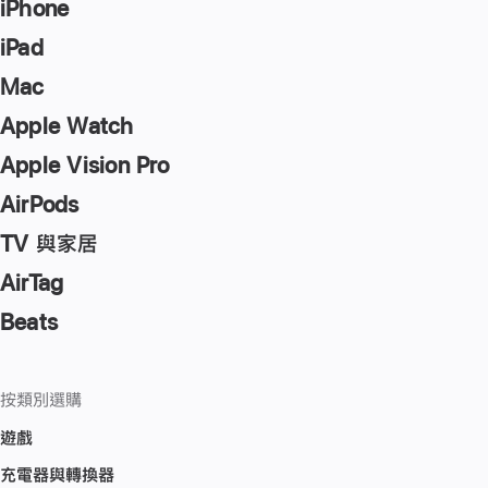
key
iPhone
to
iPad
go
Mac
to
the
Apple Watch
page
Apple Vision Pro
AirPods
TV 與家居
AirTag
Beats
按類別選購
遊戲
充電器與轉換器