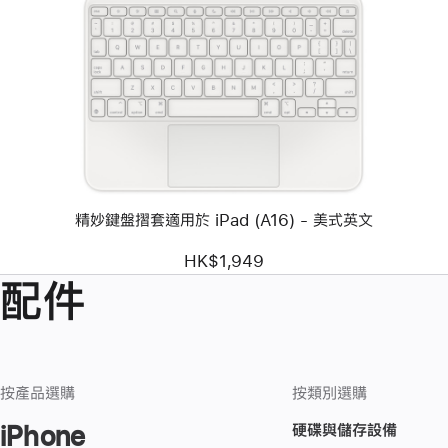
頁
影
像
-
精
妙
鍵
盤
摺
套
適
用
精妙鍵盤摺套適用於 iPad (A16) - 美式英文
於
iPad
(A16)
HK$1,949
-
配件
美
式
英
文
按產品選購
按類別選購
硬碟與儲存設備
iPhone