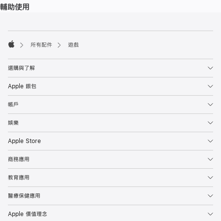
輔助使用
註
註
腳
腳
所有配件
遊戲
Apple
選購與了解
Apple 銀包
帳戶
娛樂
Apple Store
商務應用
教育應用
醫療保健應用
Apple 價值理念