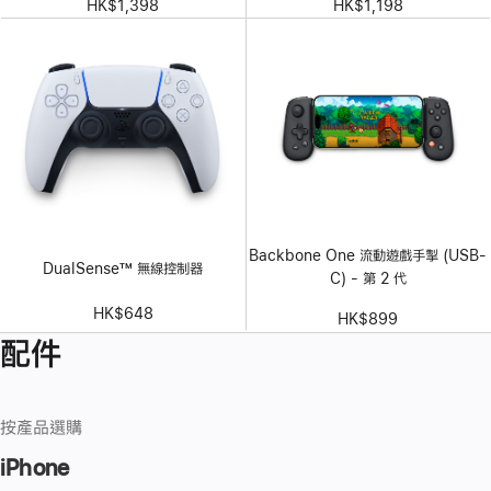
HK$1,398
HK$1,198
Backbone One 流動遊戲手掣 (USB-
DualSense™ 無線控制器
C) - 第 2 代
HK$648
HK$899
配件
按產品選購
iPhone