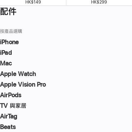
HK$149
HK$299
配件
按產品選購
iPhone
iPad
Mac
Apple Watch
Apple Vision Pro
AirPods
TV 與家居
AirTag
Beats