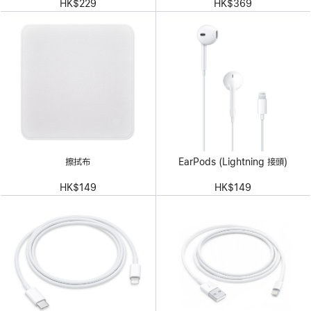
HK$229
HK$369
擦拭布
EarPods (Lightning 接頭)
HK$149
HK$149