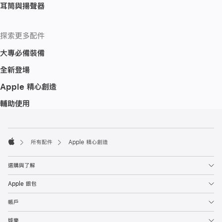
耳筒與揚聲器
探索更多配件
大專必備裝備
全新登場
Apple 精心創造
輔助使用
註
註
腳
腳
所有配件
Apple 精心創造
Apple
選購與了解
Apple 銀包
帳戶
娛樂