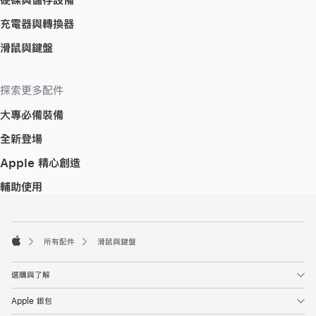
充電器與轉換器
滑鼠與鍵盤
探索更多配件
大專必備裝備
全新登場
Apple 精心創造
輔助使用
註
註
腳
腳
所有配件
滑鼠與鍵盤
Apple
選購與了解
Apple 銀包