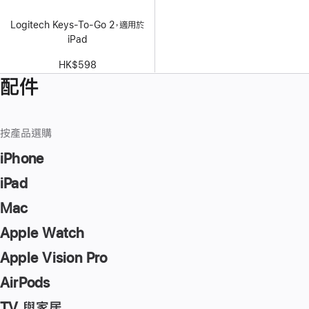
Logitech Keys-To-Go 2，適用於
iPad
HK$598
配件
按產品選購
iPhone
iPad
Mac
Apple Watch
Apple Vision Pro
AirPods
TV 與家居