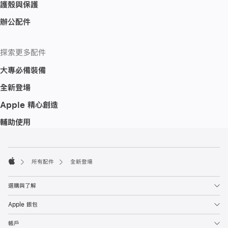
護殼與保護
辦公配件
探索更多配件
大專必備裝備
全新登場
Apple 精心創造
輔助使用
註
註
腳
腳
所有配件
全新登場
Apple
選購與了解
Apple 銀包
帳戶