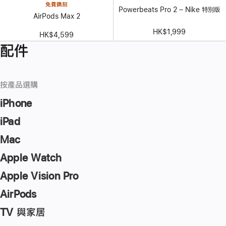
免費鐫刻
Powerbeats Pro 2 – Nike 特別版
AirPods Max 2
HK$1,999
HK$4,599
配件
按產品選購
iPhone
iPad
Mac
Apple Watch
Apple Vision Pro
AirPods
TV 與家居