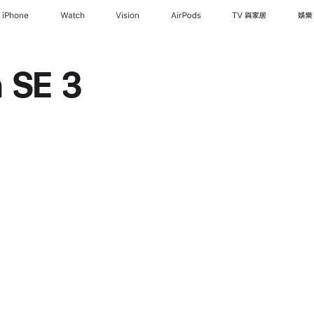
iPhone
Watch
Vision
AirPods
TV 與家居
娛樂
 SE 3