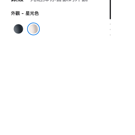
外觀 - 星光色
午
夜
星光色
暗
色