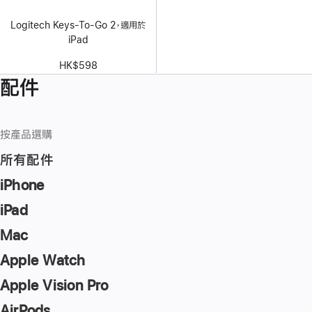
Logitech Keys-To-Go 2，適用於
iPad
HK$598
配件
按產品選購
所有配件
iPhone
iPad
Mac
Apple Watch
Apple Vision Pro
AirPods