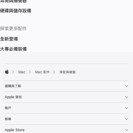
耳筒與揚聲器
硬碟與儲存設備
探索更多配件
全新登場
大專必備裝備
註
註
腳
腳
Mac
Mac 配件
滑鼠與鍵盤
Apple
選購與了解
Apple 銀包
帳戶
娛樂
Apple Store