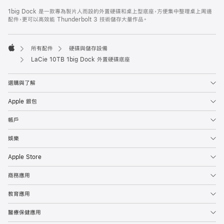
註
註
1big Dock 是一款專為製片人而設的外置硬碟和桌上型底座，方便集中整理桌上周邊
腳
腳
配件，更可以高效能 Thunderbolt 3 技術儲存大量作品。
所有配件
硬碟與儲存設備
Apple
LaCie 10TB 1big Dock 外置硬碟底座
選購與了解
Apple 銀包
帳戶
娛樂
Apple Store
商務應用
教育應用
醫療保健應用