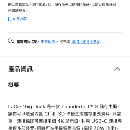
將此裝置加至「你的收藏」即可儲存所有已選擇的產品，以便日後隨時回
來繼續探索。
加至收藏
獲取購物協助。
即時對話
(以
或致電
800-908-988
。
新
視
窗
開
產品資訊
啟)
概要
LaCie 1big Dock 是一款 Thunderbolt™ 3 儲存中樞，
讓你可以透過內置 CF 和 SD 卡槽直接儲存重要資料，只需
單一連接線即可連接兩個 4K 顯示器、利用 USB-C 連接埠
串連多部裝置，同時可為手提電腦充電 (高達 70W 功率)。