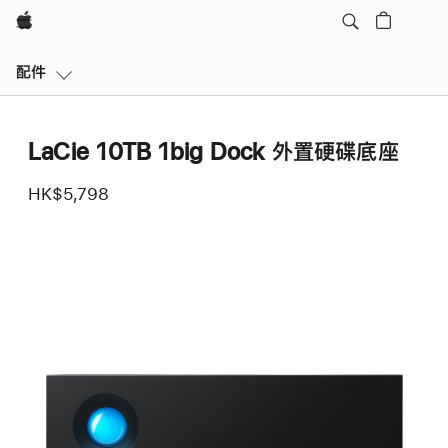
Apple
區
配件
域
導
覽
LaCie 10TB 1big Dock 外置硬碟底座
開
啟
HK$5,798
選
單