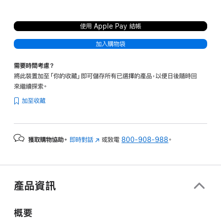
使用 Apple Pay 結帳
加入購物袋
需要時間考慮？
將此裝置加至「你的收藏」即可儲存所有已選擇的產品，以便日後隨時回
來繼續探索。
加至收藏
獲取購物協助。
即時對話
(以
或致電
800-908-988
。
新
視
窗
開
產品資訊
啟)
概要