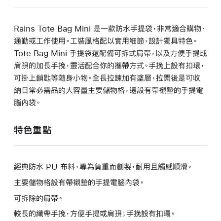
Rains Tote Bag Mini 是一款防水手提袋，非常適合購物、
通勤或工作使用。工裝風格配以實用細節，設計獨具特色。
Tote Bag Mini 手提袋還配備可拆式肩帶，以及方便手提或
肩孭的加長手挽，靈活配合你的攜帶方式。手挽上設有扣環，
可掛上鎖匙等隨身小物。全長拉鍊加有塗層，拉開後是可收
納日常必需品的大容量主要儲物格，還設有帶襯墊的手提電
腦內袋。
特色重點
經典防水 PU 布料，專為負重而創製，耐用且觸感順滑。
主要儲物格設有帶襯墊的手提電腦內袋。
可拆除的肩帶。
較長的織帶手挽，方便手提或肩孭；手挽設有扣環。