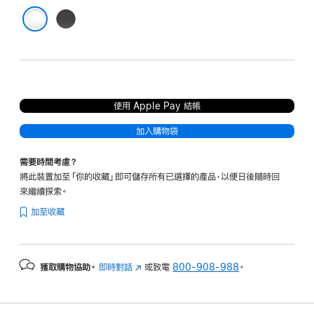
灰
色
透明
使用 Apple Pay 結帳
加入購物袋
需要時間考慮？
將此裝置加至「你的收藏」即可儲存所有已選擇的產品，以便日後隨時回
來繼續探索。
加至收藏
獲取購物協助。
即時對話
(以
或致電
800-908-988
。
新
視
窗