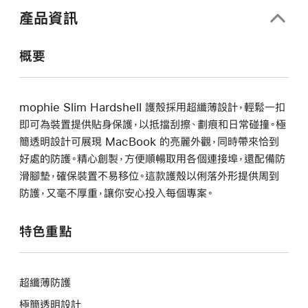
開
產品資訊
啟)
概要
mophie Slim Hardshell 護殼採用超纖薄設計，輕鬆一扣
即可為裝置提供貼身保護，以抵擋刮擦、劃痕和日常碰撞。極
簡透明設計可展現 MacBook 的亮麗外觀，同時帶來恰到
好處的防護。精心創製，方便順暢取用各個連接埠，還配備防
滑腳墊，確保裝置不易移位。這款護殼以俐落外形提供周到
防護，又毫不厚重，讓你安心投入每個專案。
特色重點
超纖薄防護
極簡透明設計