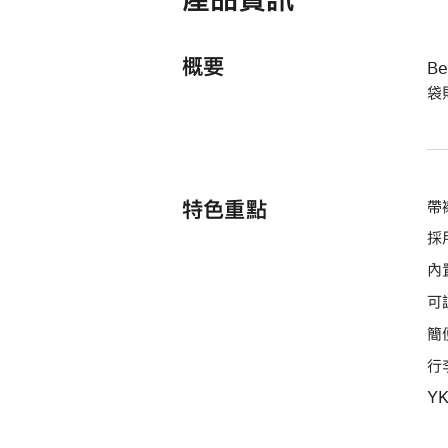
概要
B
袋
特色重點
帶
採
內置
可
簡
行
Y