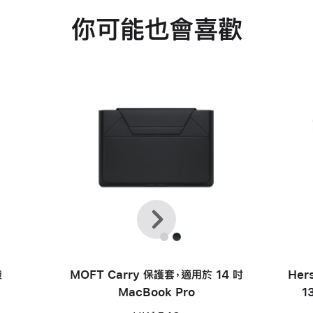
你可能也會喜歡
上
下
一
一
頁
步
袋
MOFT Carry 保護套，適用於 14 吋
Her
MacBook Pro
1