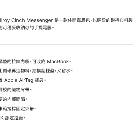
ellroy Cinch Messenger 是一款休閒單肩包，以輕盈的皺
則可穩妥收納你的手提電腦。
襯墊的拉鍊內袋，可收納 MacBook。
用循環再造物料，結構超輕盈，又耐水。
 Apple AirTag 插袋。
調校的織物肩帶。
便的內部間隔。
李箱拉桿固定束帶。
KK 鎖定拉鏈。