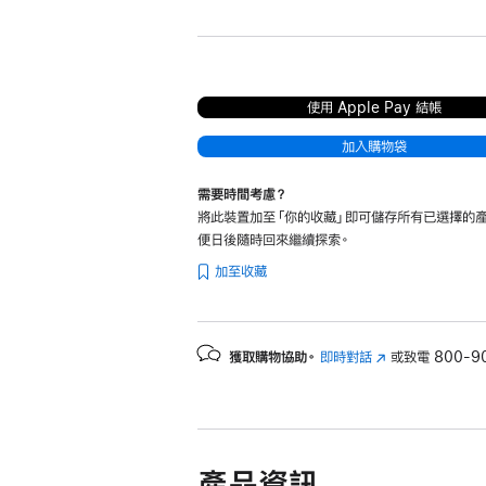
使用 Apple Pay 結帳
加入購物袋
需要時間考慮？
將此裝置加至「你的收藏」即可儲存所有已選擇的產
便日後隨時回來繼續探索。
加至收藏
獲取購物協助。
即時對話
(以
或致電
800-9
新
視
窗
開
啟)
產品資訊