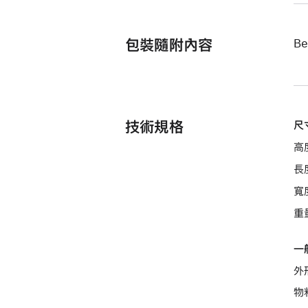
包裝隨附內容
Be
技術規格
尺
高度
長度
寬度
重量
一
外
物