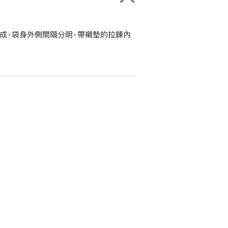
褶布料製成，袋身外側間隔分明，帶襯墊的拉鍊內