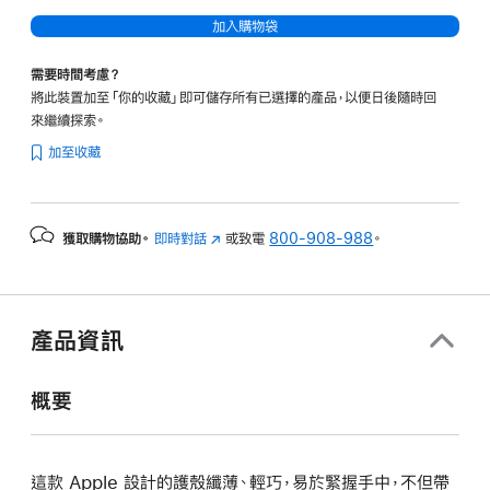
加入購物袋
需要時間考慮？
將此裝置加至「你的收藏」即可儲存所有已選擇的產品，以便日後隨時回
來繼續探索。
加至收藏
獲取購物協助。
即時對話
(以
或致電
800-908-988
。
新
視
窗
開
產品資訊
啟)
概要
這款 Apple 設計的護殼纖薄、輕巧，易於緊握手中，不但帶