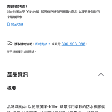
需要時間考慮？
將此裝置加至「你的收藏」即可儲存所有已選擇的產品，以便日後隨時回
來繼續探索。
加至收藏
獲取購物協助。
即時對話
(以
或致電
800-908-988
。
新
所示錶殼僅供說明用途。
視
窗
開
啟)
產品資訊
概要
品味與風尚，以動感演繹。Kilim 錶帶採用柔軟的防水橡膠模