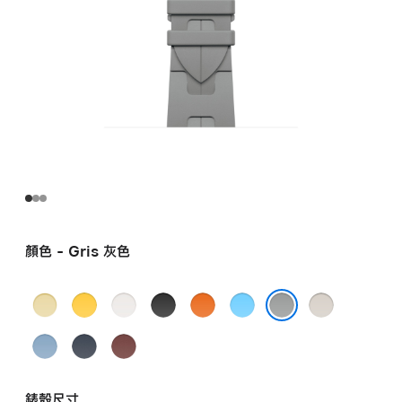
顏色 - Gris 灰色
Grège
Jaune
Blanc
Noir
Orange
Bleu
Béton
米
黃
白
黑
橙
Céleste
石
Gris 灰色
Bleu
Navy
Rouge
灰
色
色
色
色
天
灰
Pastel
海
H
色
藍
色
粉
軍
紅
色
錶殼尺寸