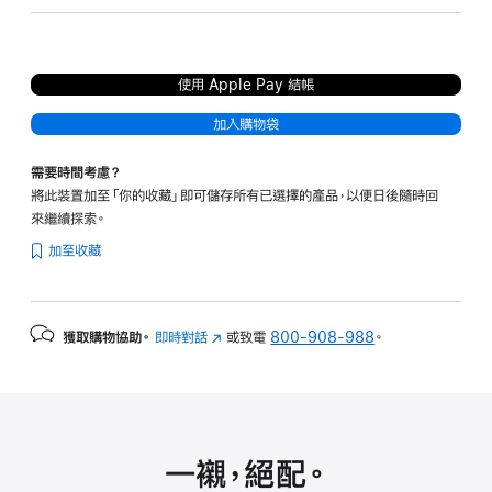
色
紫
藍
色
色
使用 Apple Pay 結帳
加入購物袋
需要時間考慮？
將此裝置加至「你的收藏」即可儲存所有已選擇的產品，以便日後隨時回
來繼續探索。
加至收藏
獲取購物協助。
即時對話
(以
或致電
800-908-988
。
新
視
窗
開
啟)
一襯，絕配。