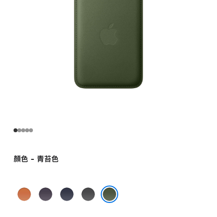
顏色 - 青苔色
狐
午
海
黑
橙
夜
軍
色
青苔色