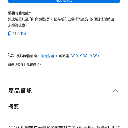
加入購物袋
需要時間考慮？
將此裝置加至「你的收藏」即可儲存所有已選擇的產品，以便日後隨時回
來繼續探索。
加至收藏
獲取購物協助。
即時對話
(以
或致電
800-908-988
。
新
所示錶殼僅供說明用途。
視
窗
開
啟)
產品資訊
概要
以 19 世紀末在米蘭開發的設計為本，賦予現代演繹。利用特