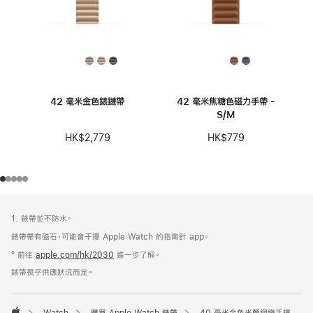
42 毫米金色錶鏈帶
42 毫米焦糖色磁力手帶 -
S/M
HK$2,779
HK$779
註
註
1. 錶帶並不防水。
腳
腳
錶帶帶有磁石，可能會干擾 Apple Watch 的指南針 app。
º 前往
apple.com/hk/2030
進一步了解。
錶帶視乎供應狀況而定。
Watch
購買 Apple Watch 錶帶
40 毫米金色米蘭網織手環