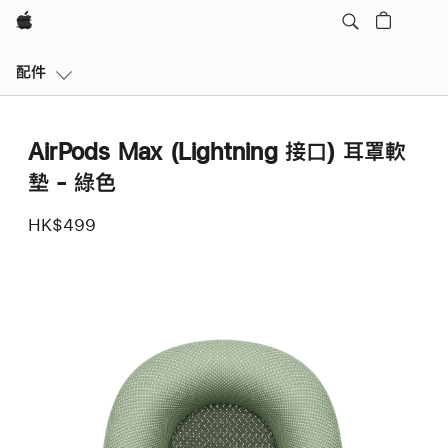
Apple
區
配件
域
導
覽
AirPods Max (Lightning 接口) 耳罩軟
開
啟
墊 - 綠色
選
單
HK$499