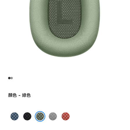
顏色 - 綠色
天
黑
銀
紅
藍
色
色
色
綠色