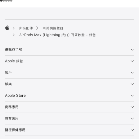
註
註
腳
腳
所有配件
耳筒與揚聲器
Apple
AirPods Max (Lightning 接口) 耳罩軟墊 - 綠色
選購與了解
Apple 銀包
帳戶
娛樂
Apple Store
商務應用
教育應用
醫療保健應用