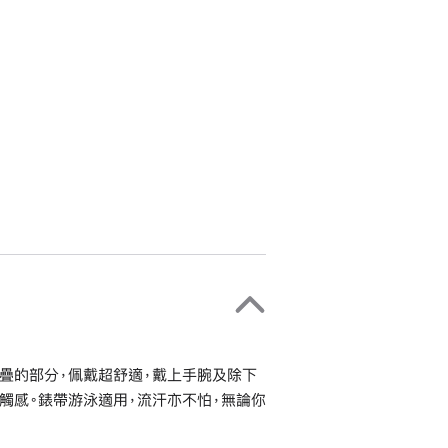
疊的部分，佩戴超舒適，戴上手腕及除下
觸感。錶帶游泳適用，流汗亦不怕，無論你