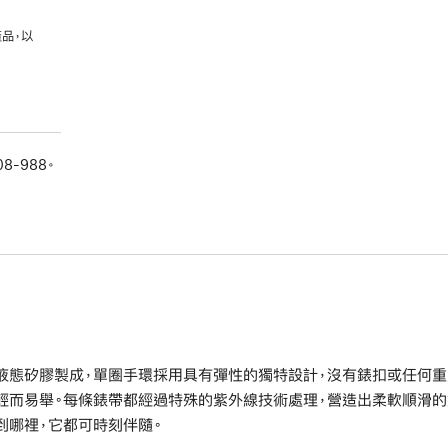
品，以
08-988。
液態矽膠製成，單圈手環採用具有彈性的獨特設計，沒有錶扣或任何重
輕而易舉。每條錶帶都經過特殊的紫外線技術處理，營造出柔軟順滑的
到哪裡，它都可時刻伴隨。