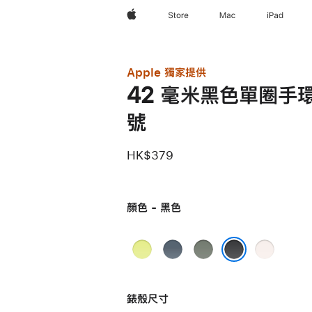
Apple
Store
Mac
iPad
Apple 獨家提供
42 毫米黑色單圈手環 
號
HK$379
顏色 - 黑色
霓
錨
灰
淡
虹
鐵
綠
胭
黑色
黃
藍
色
脂
錶殼尺寸
色
色
色