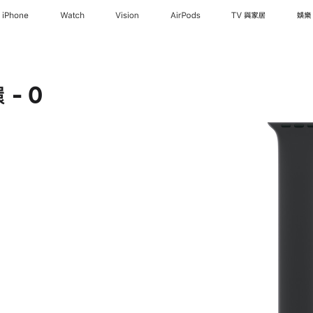
iPhone
Watch
Vision
AirPods
TV 與家居
娛樂
- 0