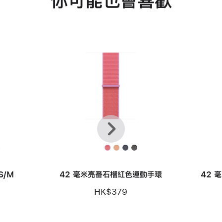
你可能也會喜歡
上
下
一
一
頁
步
款
S/M
42 毫米亮番石榴紅色運動手環
42 
HK$379