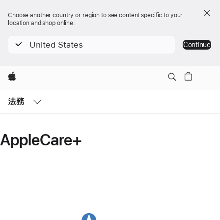
Choose another country or region to see content specific to your
location and shop online.
United States
Continue
Apple
Open
Menu
法務
AppleCare+