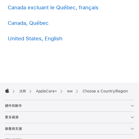
Canada excluant le Québec, français
Canada, Québec
United States, English
Apple
Footer

法務
AppleCare+
ww
Choose a Country/Region
Apple
硬件和軟件
更多資源
銷售與支援