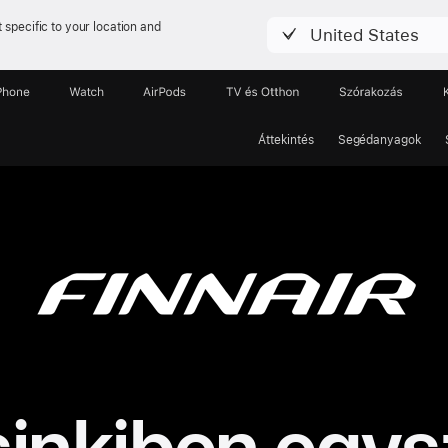
 specific to your location and
United States
Phone
Watch
AirPods
TV és Otthon
Szórakozás
Áttekintés
Segédanyagok
sinkiben egys