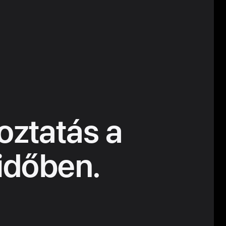
oztatás a
 időben.