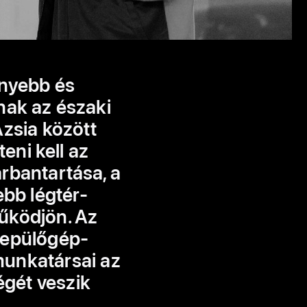
enyebb és
nak az északi
Ázsia között
eni kell az
rbantartása, a
ebb légtér-
űködjön. Az
repülőgép-
 munkatársai az
égét veszik