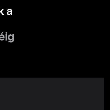
k a
éig