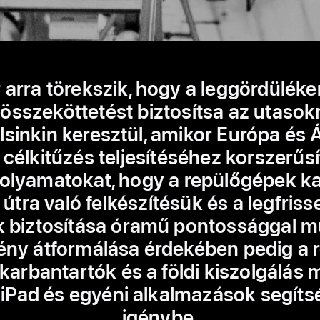
r arra törekszik, hogy a leggördülék
összeköttetést biztosítsa az utasok
lsinkin keresztül, amikor Európa és 
 célkitűzés teljesítéséhez korszerűsít
folyamatokat, hogy a repülőgépek ka
útra való felkészítésük és a legfriss
k biztosítása óramű pontossággal m
ény átformálása érdekében pedig a 
karbantartók és a földi kiszolgálás
 iPad és egyéni alkalmazások segíts
igénybe.