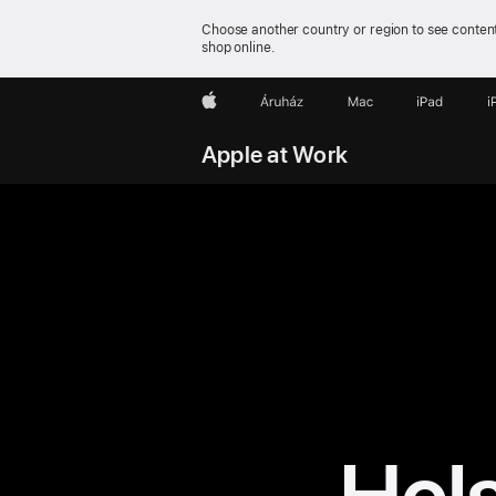
Choose another country or region to see content
shop online.
Apple
Áruház
Mac
iPad
i
Apple at Work
Hel