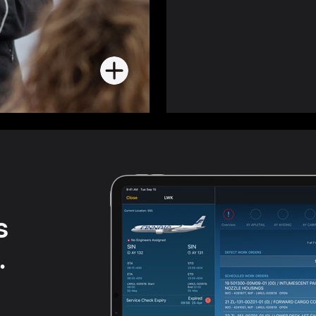
További
információ
az
ügyfélszolgálatról
s
.