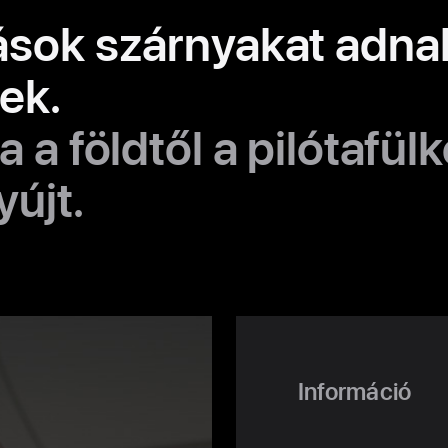
ások szárnyakat adna
ek.
 a földtől a pilótafülk
yújt.
Információ