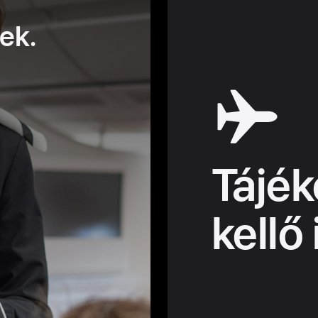
ek.
Tájék
kellő