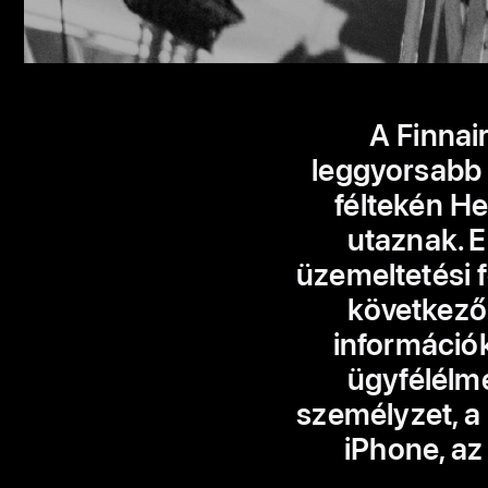
A Finnai
leggyorsabb 
féltekén He
utaznak. E
üzemeltetési 
következő 
információ
ügyfélélm
személyzet, a 
iPhone, az