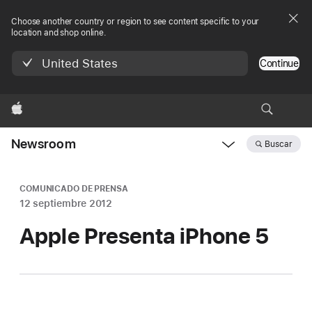
Choose another country or region to see content specific to your
location and shop online.
United States
Continue
Apple
Newsroom
Buscar
Open
Newsroom
navigation
COMUNICADO DE PRENSA
12 septiembre 2012
Apple Presenta iPhone 5