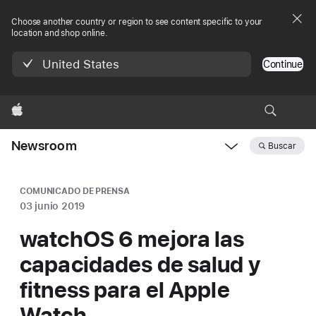
Choose another country or region to see content specific to your
location and shop online.
United States
Continue
Apple
Newsroom
Buscar
Open
Newsroom
navigation
COMUNICADO DE PRENSA
03 junio 2019
watchOS 6 mejora las
capacidades de salud y
fitness para el Apple
Watch