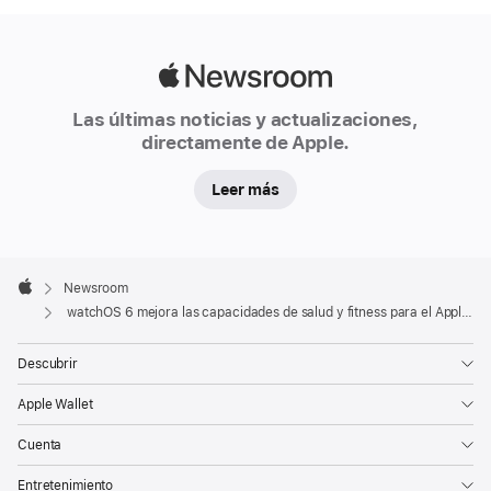
Apple
Newsroom
Las últimas noticias y actualizaciones,
directamente de Apple.
Leer más
Apple
Footer

Newsroom
Apple
watchOS 6 mejora las capacidades de salud y fitness para el Apple Watch
Descubrir
Apple Wallet
Cuenta
Entretenimiento