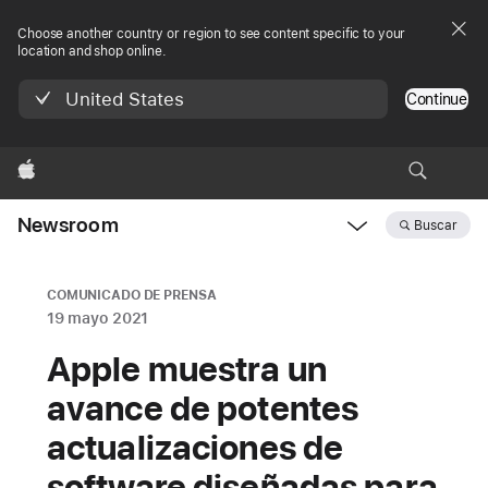
Choose another country or region to see content specific to your
location and shop online.
United States
Continue
Apple
Newsroom
Buscar
Open
Newsroom
navigation
COMUNICADO DE PRENSA
19 mayo 2021
Apple muestra un
avance de potentes
actualizaciones de
software diseñadas para