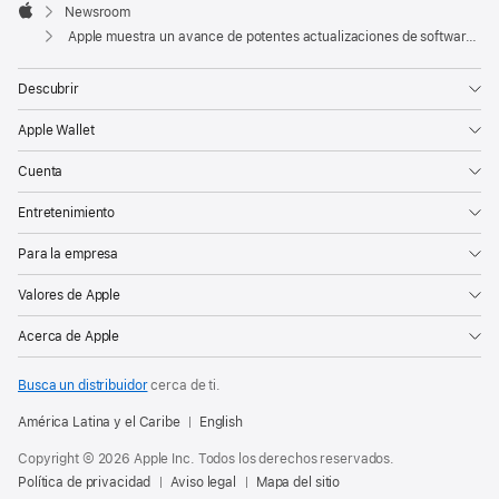
Footer

Newsroom
Apple
Apple muestra un avance de potentes actualizaciones de software diseñadas para personas con discapacidades
Descubrir
Apple Wallet
Cuenta
Entretenimiento
Para la empresa
Valores de Apple
Acerca de Apple
Busca un distribuidor
cerca de ti.
América Latina y el Caribe
English
Copyright © 2026 Apple Inc. Todos los derechos reservados.
Política de privacidad
Aviso legal
Mapa del sitio