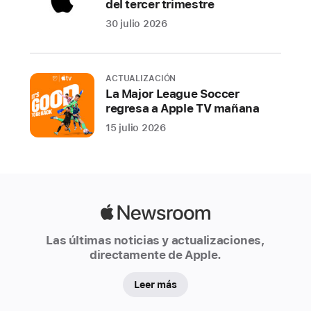
del tercer trimestre
y
actualizaciones
30 julio 2026
de
apps
peligrosas
ACTUALIZACIÓN
y
La Major League Soccer
regresa a Apple TV mañana
sospechosas
no
15 julio 2026
pudieron
defraudar
a
los
Apple
usuarios
Newsroom
durante
Las últimas noticias y actualizaciones,
el
directamente de Apple.
año
Leer más
Apple
se