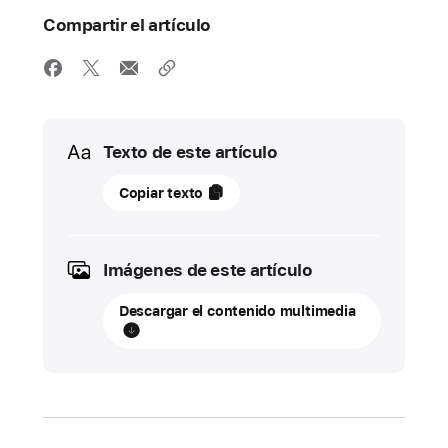
Compartir el artículo
Media
Texto de este artículo
01
Copiar texto
junio
2022
Imágenes de este artículo
ACTUALIZACIÓN
Descargar el contenido multimedia
El
App
Store
evitó
transacciones
fraudulentas