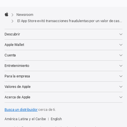
compromete
Apple
a
Footer

Newsroom
Apple
mantener
El App Store evitó transacciones fraudulentas por un valor de casi $1,500 millones de dólares en 2021
el
App
Descubrir
Store
Apple Wallet
como
un
Cuenta
lugar
Entretenimiento
seguro
Para la empresa
y
confiable
Valores de Apple
donde
Acerca de Apple
descubrir
y
Busca un distribuidor
cerca de ti.
descargar
apps.
América Latina y el Caribe
English
Un