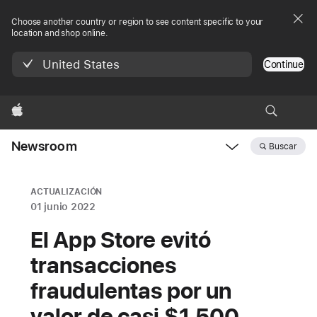
Choose another country or region to see content specific to your
location and shop online.
United States
Continue
Apple
Newsroom
Buscar
Open
Newsroom
navigation
ACTUALIZACIÓN
01 junio 2022
El App Store evitó
transacciones
fraudulentas por un
valor de casi $1,500