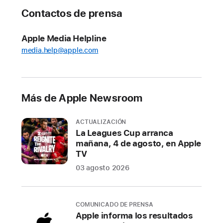
por
Contactos de prensa
un
valor
Apple Media Helpline
de
media.help@apple.com
casi
$1,500
millones
de
Más de Apple Newsroom
dólares
en
ACTUALIZACIÓN
2021
La Leagues Cup arranca
mañana, 4 de agosto, en Apple
Más
TV
de
03 agosto 2026
1.6
millones
de
COMUNICADO DE PRENSA
apps
Apple informa los resultados