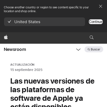
Choose another country or region to see content specific to your
location and shop online.
United States
Continue
Apple
Newsroom
Buscar
Open
Newsroom
navigation
ACTUALIZACIÓN
15 septiembre 2025
Las nuevas versiones de
las plataformas de
software de Apple ya
están disponibles