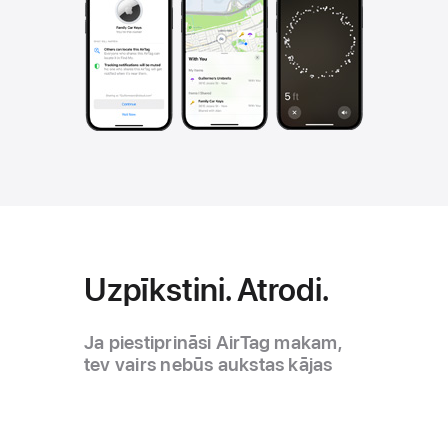
Uzpīkstini. Atrodi.
Ja piestiprināsi AirTag makam,
tev vairs nebūs aukstas kājas
brīdī, kad nespēsi to atrast. Viss,
kas tev jādara – Find My
aplikācijas jaunajā ierīču sadaļā