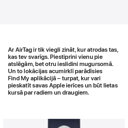
Ar AirTag ir tik viegli zināt, kur atrodas tas,
kas tev svarīgs. Piestiprini vienu pie
atslēgām, bet otru ieslidini mugursomā.
Un to lokācijas acumirklī parādīsies
Find My aplikācijā – turpat, kur vari
pieskatīt savas Apple ierīces un būt lietas
kursā par radiem un draugiem.