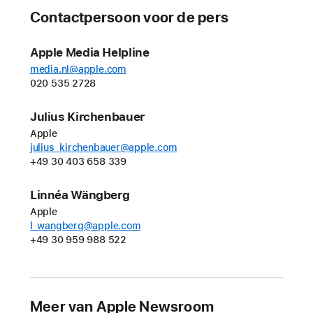
concerten
Contactpersoon voor de pers
te
ontdekken
Apple Media Helpline
in
media.nl@apple.com
Apple Kaarten
020 535 2728
en
Apple Music
Julius Kirchenbauer
Apple
Apple Music
julius_kirchenbauer@apple.com
biedt
+49 30 403 658 339
luisteraars
van
Linnéa Wängberg
over
Apple
de
l_wangberg@apple.com
+49 30 959 988 522
hele
wereld
de
ultieme
Meer van Apple Newsroom
luisterervaring,