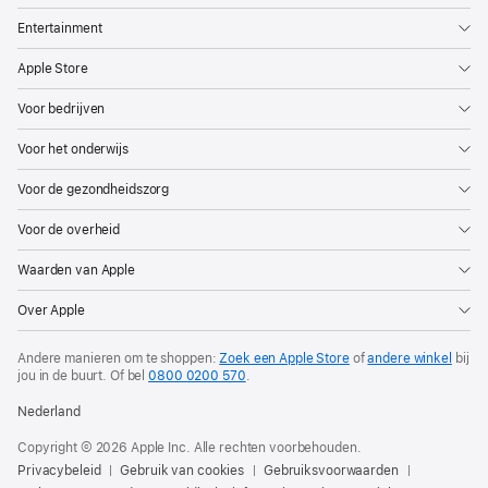
manieren
om
Entertainment
concerten
Apple Store
te
Voor bedrijven
ontdekken
in
Voor het onderwijs
Apple Kaarten
Voor de gezondheidszorg
en
Apple Music.
Voor de overheid
Deze
Waarden van Apple
nieuwe
features
Over Apple
zijn
speciaal
Andere manieren om te shoppen:
Zoek een Apple Store
of
andere winkel
bij
jou in de buurt.
Of bel
0800 0200 570
.
ontwikkeld
voor
Nederland
livemuziek
Copyright © 2026 Apple Inc. Alle rechten voorbehouden.
en
Privacybeleid
Gebruik van cookies
Gebruiksvoorwaarden