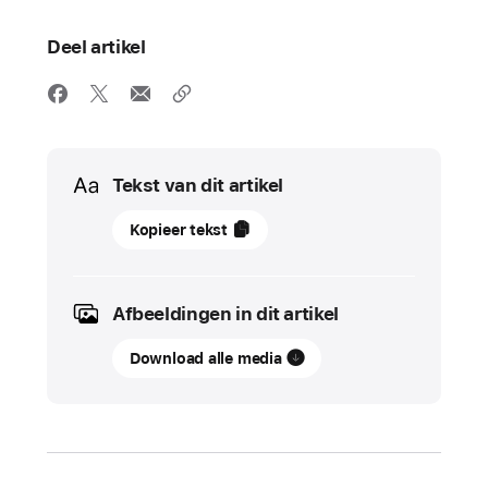
Deel artikel
Media
Tekst van dit artikel
16
Kopieer tekst
mei
2023
Afbeeldingen in dit artikel
UPDATE
Download alle media
Apple
presenteert
nieuwe
manieren
om