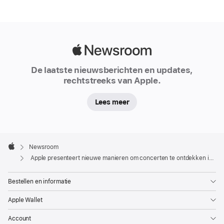
albums
te
vinden
die
Apple
niemand
Newsroom
mag
De laatste nieuwsberichten en updates,
missen.
rechtstreeks van Apple.
Vanaf
vandaag
Lees meer
geeft
Apple Music
ook
Apple
Footer

Newsroom
informatie
Apple
Apple presenteert nieuwe manieren om concerten te ontdekken in Apple Kaarten en Apple Music
over
live
Bestellen en informatie
optredens,
met
Apple Wallet
nieuwe
Account