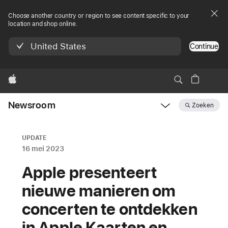
Choose another country or region to see content specific to your
location and shop online.
United States
Continue
Apple
Newsroom
Zoeken
Open
Newsroom
navigation
UPDATE
16 mei 2023
Apple presenteert
nieuwe manieren om
concerten te ontdekken
in Apple Kaarten en