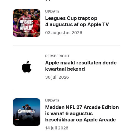
onder
UPDATE
meer
Leagues Cup trapt op
door
4 augustus af op Apple TV
het
03 augustus 2026
wereldwijde
team
van
PERSBERICHT
experts
Apple maakt resultaten derde
en
kwartaal bekend
muziekfanaten
30 juli 2026
die
als
missie
UPDATE
hebben
Madden NFL 27 Arcade Edition
om
is vanaf 6 augustus
nummers
beschikbaar op Apple Arcade
en
14 juli 2026