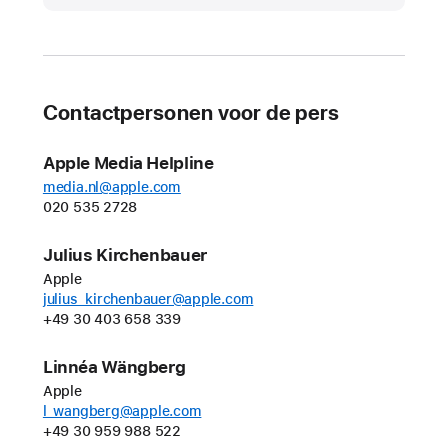
2025
UPDATE
Apple
Contactpersonen voor de pers
Worldwide
Developers
Apple Media Helpline
Conference
media.nl@apple.com
op
020 535 2728
9 juni
van
Julius Kirchenbauer
start
Apple
julius_kirchenbauer@apple.com
Deze
+49 30 403 658 339
jaarlijkse
online
Linnéa Wängberg
conferentie
Apple
vindt
l_wangberg@apple.com
plaats
+49 30 959 988 522