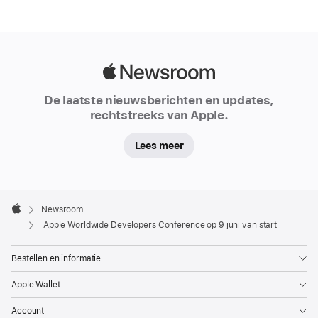
van
9 t/m
13 juni
en
Apple
belooft
Newsroom
een
De laatste nieuwsberichten en updates,
week
rechtstreeks van Apple.
vol
technologie,
Lees meer
innovatie
en
Apple
creativiteit
Footer

Newsroom
te
Apple
Apple Worldwide Developers Conference op 9 juni van start
worden
Bestellen en informatie
Vandaag
heeft
Apple Wallet
Apple
Account
het