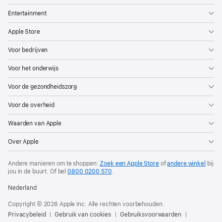
programma
Entertainment
van
Apple Store
de
jaarlijkse
Voor bedrijven
Worldwide
Voor het onderwijs
Developers
Conference
Voor de gezondheidszorg
(WWDC)
Voor de overheid
bekendgemaakt,
inclusief
Waarden van Apple
keynote
Over Apple
en
Platforms
Andere manieren om te shoppen:
Zoek een Apple Store
of
andere winkel
bij
State
jou in de buurt.
Of bel
0800 0200 570
.
of
Nederland
the
Copyright © 2026 Apple Inc. Alle rechten voorbehouden.
Union.
Privacybeleid
Gebruik van cookies
Gebruiksvoorwaarden
De