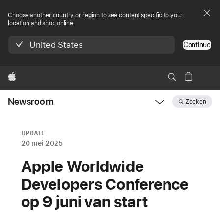
Choose another country or region to see content specific to your
location and shop online.
United States
Continue
Apple
Newsroom
Zoeken
Open
Newsroom
navigation
UPDATE
20 mei 2025
Apple Worldwide
Developers Conference
op 9 juni van start