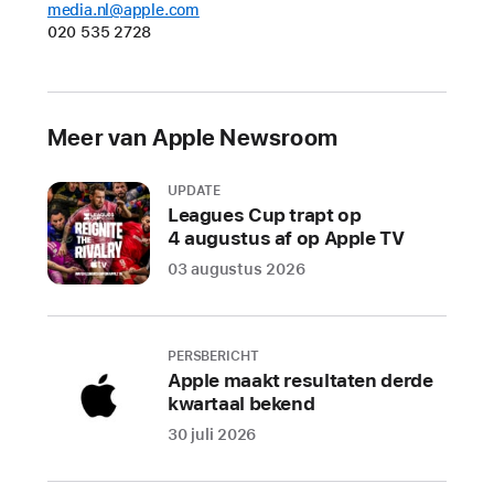
media.nl@apple.com
Mini
020 535 2728
Jinja’s
Garden
Tijdens
Meer van Apple Newsroom
de
feestdagen
valt
UPDATE
Leagues Cup trapt op
er
4 augustus af op Apple TV
veel
03 augustus 2026
nieuws
te
ontdekken
in
PERSBERICHT
Apple maakt resultaten derde
de
kwartaal bekend
populaire
30 juli 2026
game
S