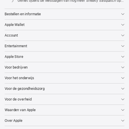
Geniet tijdens de feestdagen van nog meer Sneaky Sasquatch op Apple Arcade
de
introductie
Bestellen en informatie
in
Apple Wallet
2019
een
Account
van
Entertainment
de
best
Apple Store
beoordeelde
Voor bedrijven
games
en
Voor het onderwijs
biedt
Voor de gezondheidszorg
spelers
voortdurend
Voor de overheid
nieuwe
Waarden van Apple
content,
waaronder
Over Apple
de