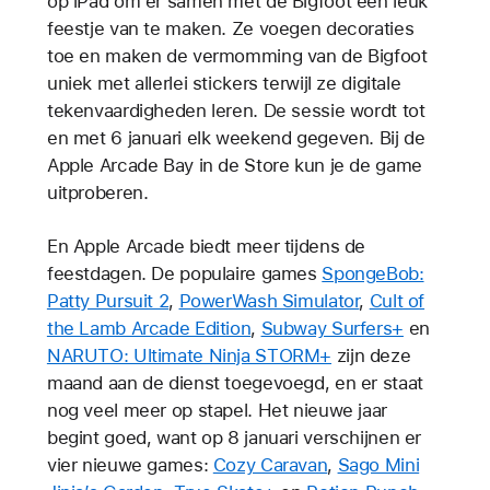
op iPad om er samen met de Bigfoot een leuk
feestje van te maken. Ze voegen decoraties
toe en maken de vermomming van de Bigfoot
uniek met allerlei stickers terwijl ze digitale
tekenvaardigheden leren. De sessie wordt tot
en met 6 januari elk weekend gegeven. Bij de
Apple Arcade Bay in de Store kun je de game
uitproberen.
En Apple Arcade biedt meer tijdens de
feestdagen. De populaire games
SpongeBob:
Patty Pursuit 2
,
PowerWash Simulator
,
Cult of
the Lamb Arcade Edition
,
Subway Surfers+
en
NARUTO: Ultimate Ninja STORM+
zijn deze
maand aan de dienst toegevoegd, en er staat
nog veel meer op stapel. Het nieuwe jaar
begint goed, want op 8 januari verschijnen er
vier nieuwe games:
Cozy Caravan
,
Sago Mini