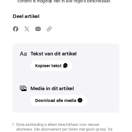
content is mogelijk niet in alle regio’s beschikbaar.
Deel artikel
Media
Tekst van dit artikel
09
Kopieer tekst
december
2025
Media in dit artikel
UPDATE
Download alle media
Geniet
tijdens
de
feestdagen
Deze aanbieding is alleen beschikbaar voor nieuwe
abonnees. Eén abonnement per Delen met gezin‑groep. De
van