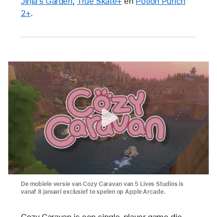
Jinja’s Garden
,
True Skate+
en
Potion Punch
2+
.
De mobiele versie van Cozy Caravan van 5 Lives Studios is
vanaf 8 januari exclusief te spelen op Apple Arcade.
Cozy Caravan is een single-player game die