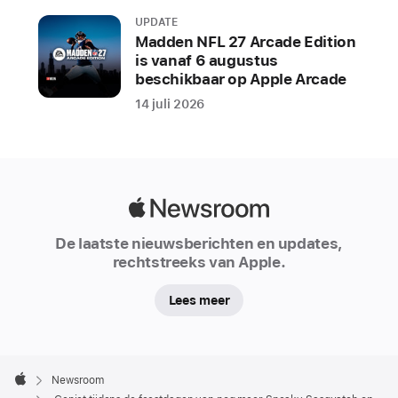
n
e
UPDATE
a
Madden NFL 27 Arcade Edition
k
is vanaf 6 augustus
y
beschikbaar op Apple Arcade
S
14 juli 2026
a
s
q
u
a
t
Apple
c
Newsroom
h
De laatste nieuwsberichten en updates,
op
rechtstreeks van Apple.
Apple Arcade.
Lees meer
Sneaky
Sasquatch
is
Apple
al
Footer

Newsroom
sinds
Apple