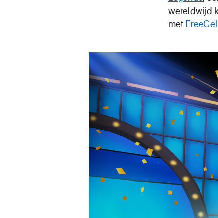
wereldwijd 
met
FreeCel