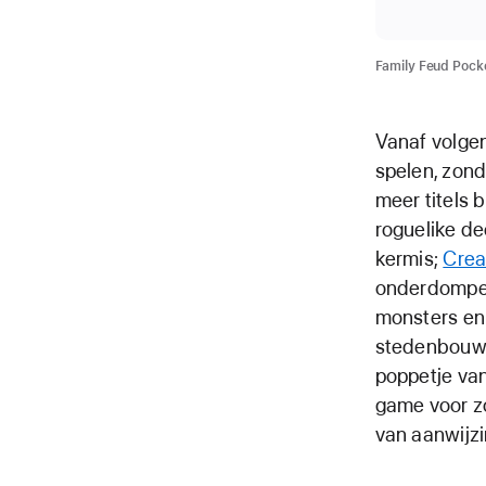
Family Feud Pocke
Vanaf volgen
spelen, zond
meer titels b
roguelike de
kermis;
Crea
onderdompel
monsters en
stedenbouw
poppetje van
game voor zo
van aanwijzi