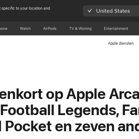
 specific to your location and
United States
hone
Watch
AirPods
TV & Woning
Entertainment
Apple diensten
enkort op Apple Arc
 Football Legends, Fa
 Pocket en zeven an