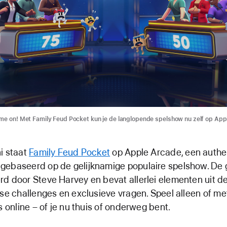
me on! Met Family Feud Pocket kun je de langlopende spelshow nu zelf op App
i staat
Family Feud Pocket
op Apple Arcade, een authe
gebaseerd op de gelijknamige populaire spelshow. De
d door Steve Harvey en bevat allerlei elementen uit de
kse challenges en exclusieve vragen. Speel alleen of m
s online – of je nu thuis of onderweg bent.