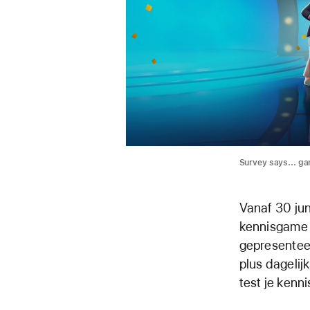
Survey says... ga
Vanaf 30 jun
kennisgame 
gepresenteer
plus dagelij
test je kenni