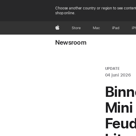
Choose another country or region to see content
shop online.
Apple
Store
Mac
iPad
iP
Newsroom
UPDATE
04 juni 2026
Binn
Mini
Feud