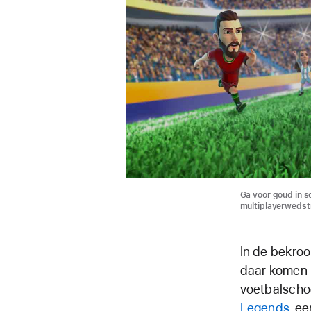
Ga voor goud in 
multiplayerwedstr
In de bekro
daar komen 
voetbalschoe
Legends
, e