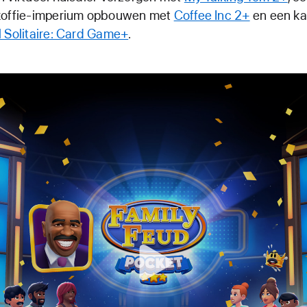
koffie-imperium opbouwen met
Coffee Inc 2+
en een ka
l Solitaire: Card Game+
.