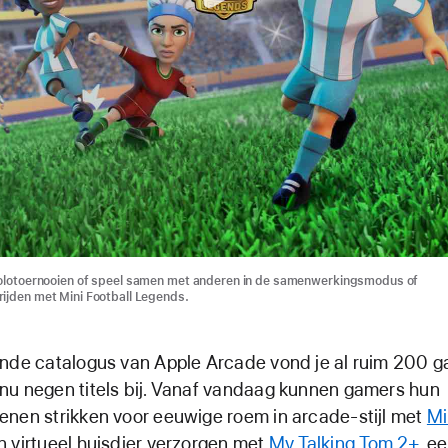
solotoernooien of speel samen met anderen in de samenwerkingsmodus of
ijden met Mini Football Legends.
onde catalogus van Apple Arcade vond je al ruim 200 
nu negen titels bij. Vanaf vandaag kunnen gamers hun
nen strikken voor eeuwige roem in arcade-stijl met
Mi
en virtueel huisdier verzorgen met
My Talking Tom 2+
, e