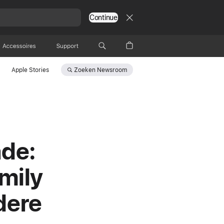
Continue
Accessoires
Support
Zoeken
Newsroom
Apple Stories
ade:
mily
dere