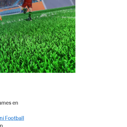
games en
ni Football
en