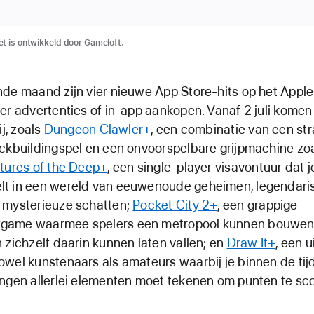
t is ontwikkeld door Gameloft.
de maand zijn vier nieuwe App Store-hits op het Apple
er advertenties of in-app aankopen. Vanaf 2 juli komen
ij, zoals
Dungeon Clawler+
, een combinatie van een st
ckbuildingspel en een onvoorspelbare grijpmachine zo
tures of the Deep+
, een single-player visavontuur dat j
t in een wereld van eeuwenoude geheimen, legendari
 mysterieuze schatten;
Pocket City 2+
, een grappige
game waarmee spelers een metropool kunnen bouwen
 zichzelf daarin kunnen laten vallen; en
Draw It+
, een 
wel kunstenaars als amateurs waarbij je binnen de tij
ngen allerlei elementen moet tekenen om punten te sc