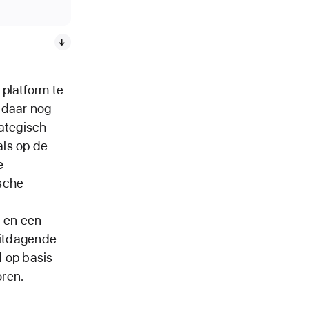
 platform te
 daar nog
rategisch
als op de
e
sche
 en een
uitdagende
d op basis
oren.