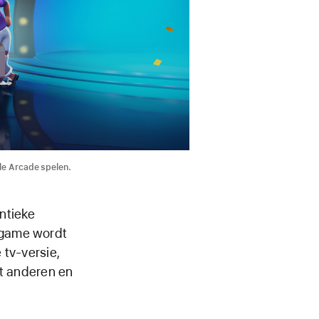
le Arcade spelen.
ntieke
 game wordt
 tv-versie,
et anderen en