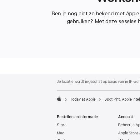
Ben je nog niet zo bekend met Apple 
gebruiken? Met deze sessies 
Apple
Footer
Je locatie wordt ingeschat op basis van je IP-adr
Today at Apple
Spotlight: Apple Inte
Apple
Bestellen en informatie
Account
Store
Beheer je A
Mac
Apple Store