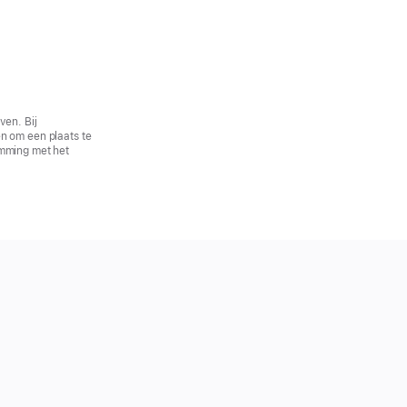
ven. Bij
n om een plaats te
emming met het