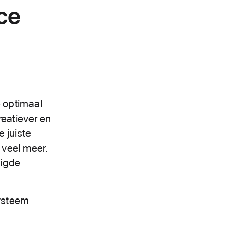
nce
e optimaal
reatiever en
 juiste
 veel meer.
digde
systeem