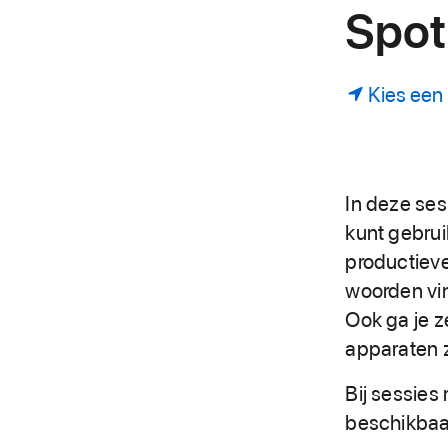
Spotl
Kies een 
In deze ses
kunt gebrui
productieve
woorden vin
Ook ga je z
apparaten z
Bij sessies
beschikbaa