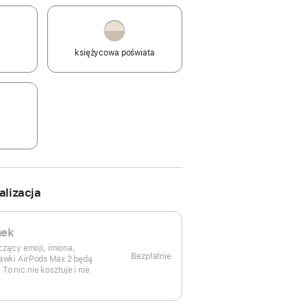
księżycowa poświata
alizacja
nek
zący emoji, imiona,
Bezpłatnie
chawki AirPods Max 2 będą
To nic nie kosztuje i nie