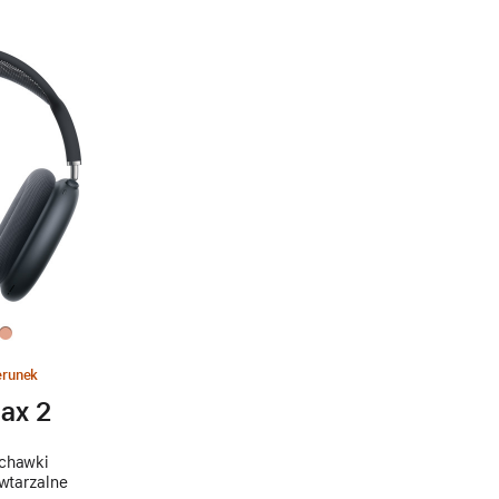
erunek
ax 2
uchawki
wtarzalne