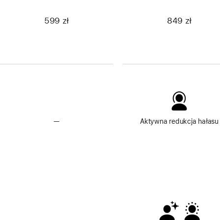
599 zł
849 zł
—
Brak
Aktywna redukcja hałasu
aktywnej
redukcji
hałasu