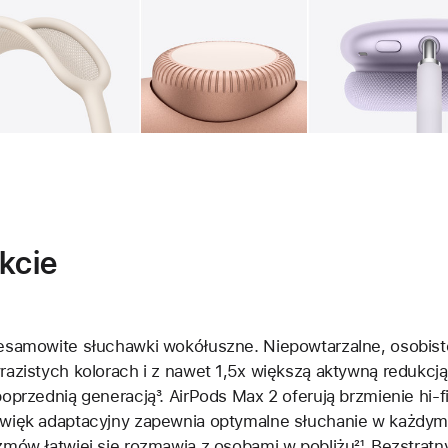
Galeria
Obraz
2
Galeria
Obraz
3
Ga
kcie
esamowite słuchawki wokółuszne. Niepowtarzalne, osobist
razistych kolorach i z nawet 1,5x większą aktywną redukcj
poprzednią generacją
Przypis
³. AirPods Max 2 oferują brzmienie hi
więk adaptacyjny zapewnia optymalne słuchanie w każdym
zmów łatwiej się rozmawia z osobami w pobliżu
Przypis
²¹. Bezstrat