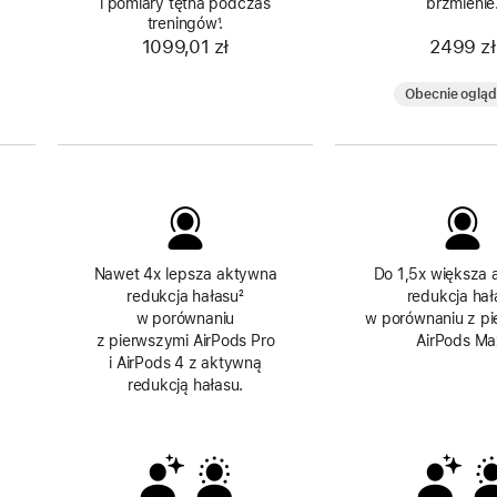
i pomiary tętna podczas
brzmienie
treningów
Przypis
¹.
1099,01 zł
2499 zł
Obecnie oglą
Nawet 4x lepsza aktywna
Do 1,5x większa
redukcja hałasu
Przypis
²
redukcja hał
w porównaniu
w porównaniu z p
z pierwszymi AirPods Pro
AirPods Ma
i AirPods 4 z aktywną
redukcją hałasu.