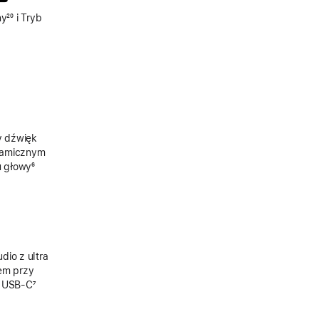
ny
Przypis
²⁰ i Tryb
y dźwięk
namicznym
u głowy
Przypis
⁶
dio z ultra
em przy
z USB-C
Przypis
⁷