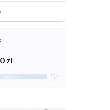
u
2
0 zł
Kontynuuj