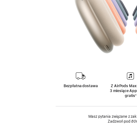
Bezpłatna dostawa
Z AirPods Max
3 miesiące App
gratis
‍
‍⁺
Masz pytania związane z za
Zadzwoń pod
80