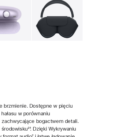
leria
Obraz
4
Galeria
Obraz
5
e brzmienie. Dostępne w pięciu
ą hałasu w porównaniu
‑fi zachwycające bogactwem detali.
 środowisku
Przypis
²¹. Dzięki Wykrywaniu
ny format audio
Przypis
⁷ i łatwe ładowanie