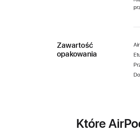
pr
Zawartość
Ai
opakowania
Et
Pr
Do
Które AirPo