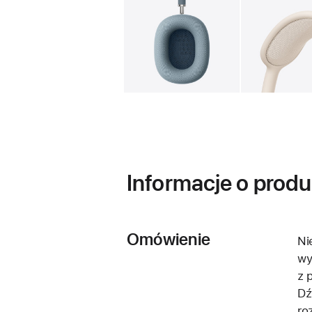
Galeria
Obraz
1
Informacje o produ
Omówienie
Ni
wy
z 
Dź
ro