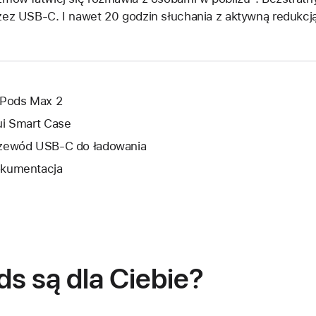
zez USB-C. I nawet 20 godzin słuchania z aktywną redukcj
rPods Max 2
ui Smart Case
zewód USB‑C do ładowania
kumentacja
ds są dla Ciebie?