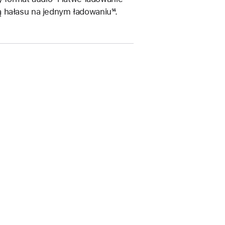
ą hałasu na jednym ładowaniu
Przypis
¹⁴.