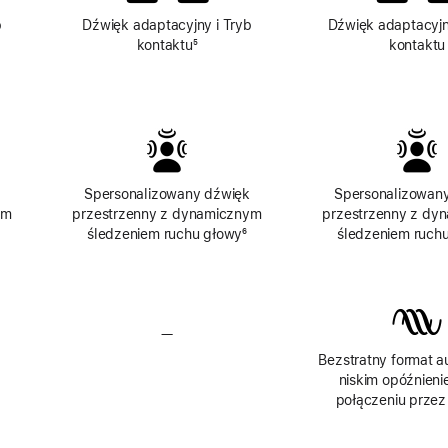
b
Dźwięk adaptacyjny i Tryb
Dźwięk adaptacyj
kontaktu
Przypis
⁵
kontaktu
Spersonalizowany dźwięk
Spersonalizowan
ym
przestrzenny z dynamicznym
przestrzenny z dy
rzypis
śledzeniem ruchu głowy
Przypis
⁶
śledzeniem ruch
—
Brak
go
bezstratnego
Bezstratny format au
formatu
niskim opóźnieni
połączeniu prze