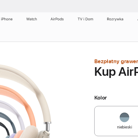
iPhone
Watch
AirPods
TV i Dom
Rozrywka
Bezpłatny grawe
Kup Air
Kolor
niebieski