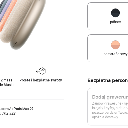
północ
pomarańczowy
Bezpłatna person
 2 masz
Proste i bezpłatne zwroty
le Music
Przypis
Dodaj graweru
Zamów grawerunek łąc
inicjały i cyfry, a słu
kupem AirPods Max 2?
jeszcze bardziej Twoje. 
0 702 322
opóźnia dostawy.