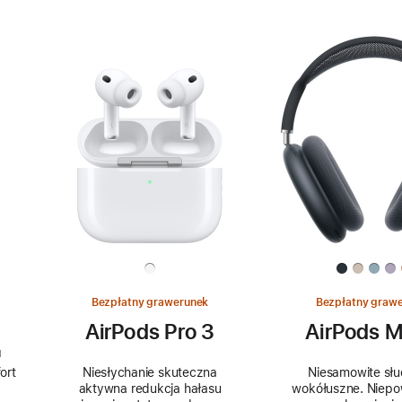
Bezpłatny grawerunek
Bezpłatny graw
AirPods Pro 3
AirPods M
u
ort
Niesłychanie skuteczna
Niesamowite sł
aktywna redukcja hałasu
wokółuszne. Niepo