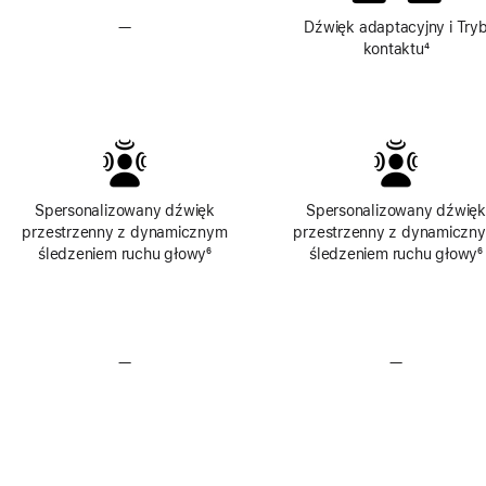
—
Brak
Dźwięk adaptacyjny i Try
dźwięku
kontaktu
Przypis
⁴
adaptacyjnego
i
Trybu
kontaktu
Spersonalizowany dźwięk
Spersonalizowany dźwięk
przestrzenny z dynamicznym
przestrzenny z dynamiczn
śledzeniem ruchu głowy
Przypis
⁶
śledzeniem ruchu głowy
P
⁶
—
Brak
—
Brak
bezstratnego
bezstratne
formatu
formatu