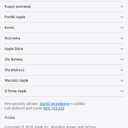
platformy
Kupuj i poznawaj
używali
Portfel Apple
wszyscy
mieszkańcy
Konto
Ziemi,
Rozrywka
każdy
z nas
Apple Store
zidentyfikowałby
Dla biznesu
za pomocą
Shazam
Dla edukacji
12 utworów.
Wartości Apple
Jedna
osoba
O firmie Apple
musiałaby
Inne sposoby zakupu:
znajdź sprzedawcę
w pobliżu.
używać
Lub zadzwoń pod numer
800 702 322
.
Shazam
Polska
co
sekundę
Copyright © 2026 Apple Inc. Wszelkie prawa zastrzeżone.