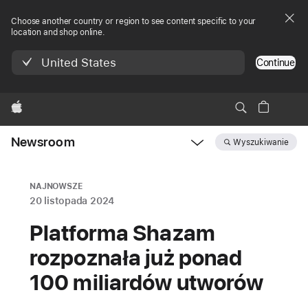
Choose another country or region to see content specific to your
location and shop online.
United States
Continue
Apple
Newsroom
Wyszukiwanie
Open
Newsroom
navigation
NAJNOWSZE
20 listopada 2024
Platforma Shazam
rozpoznała już ponad
100 miliardów utworów