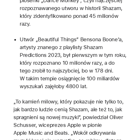
piosenki „Dance Monkey”, czyli najczęściej
rozpoznawanego utworu w historii Shazam,
który zidentyfikowano ponad 45 milionów
razy.
Utwór „Beautiful Things” Bensona Boone’a,
artysty znanego z playlisty Shazam
Predictions 2023, był pierwszym w tym roku,
który rozpoznano 10 milionów razy, a do
tego zrobił to najszybciej, bo w 178 dni.
W takim tempie osiągnięcie 100 miliardów
wyszukań zajęłoby 4800 lat.
„To kamień milowy, który pokazuje nie tylko to,
jak bardzo ludzie cenią Shazam, ale też to, jak
spragnieni są nowej muzyki”, powiedział Oliver
Schusser, wiceprezes Apple w pionie
Apple Music and Beats. „Wokół odkrywania