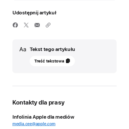
Udostępnij artykuł
Media
Tekst tego artykułu
20
Treść tekstowa
listopada
2024
NAJNOWSZE
Platforma
Kontakty dla prasy
Shazam
rozpoznała
Infolinia Apple dla mediów
już
media.cee@apple.com
ponad