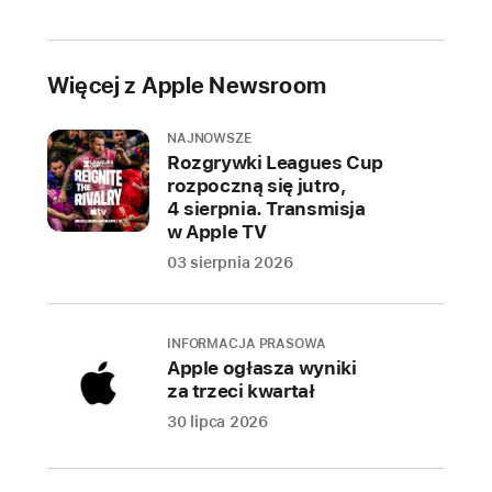
100 miliardów
utworów
Taka
Więcej z Apple Newsroom
liczba
oznacza,
NAJNOWSZE
Rozgrywki Leagues Cup
że
rozpoczną się jutro,
gdyby
4 sierpnia. Transmisja
platformy
w Apple TV
używali
03 sierpnia 2026
wszyscy
mieszkańcy
Ziemi,
INFORMACJA PRASOWA
każdy
Apple ogłasza wyniki
z nas
za trzeci kwartał
zidentyfikowałby
30 lipca 2026
za pomocą
Shazam