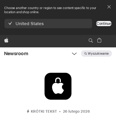
Choose another country or region to see content specific to your
location and shop online.
United States
Continue
Apple
Newsroom
Wyszukiwanie
Open
Newsroom
navigation
KRÓTKI TEKST
26 lutego 2026