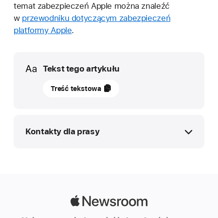
temat zabezpieczeń Apple można znaleźć
w
przewodniku dotyczącym zabezpieczeń
platformy Apple
.
Media
Tekst tego artykułu
26
Treść tekstowa
lutego
2026
NAJNOWSZE
Kontakty dla prasy
iPhone
i
Sergey Isakow
iPad
Apple
z
isakov@apple.com
certyfikacją
Apple
Infolinia Apple dla mediów
bezpieczeństwa
Newsroom