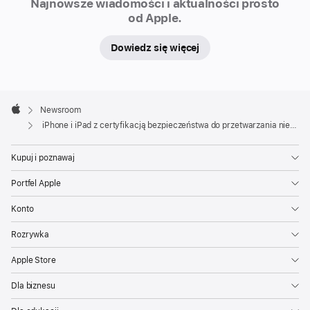
media.cee@apple.com
Najnowsze wiadomości i aktualności prosto
do
od Apple.
przetwarzania
niejawnych
Dowiedz się więcej
informacji
NATO
Apple
Po
Footer

Newsroom
rygorystycznych
Apple
iPhone i iPad z certyfikacją bezpieczeństwa do przetwarzania niejawnych informacji NATO
testach
bezpieczeństwa
Kupuj i poznawaj
i
Portfel Apple
szczegółowej
ocenie
Konto
przeprowadzonej
Rozrywka
przez
niemiecki
Apple Store
rząd
Dla biznesu
iPhone
i