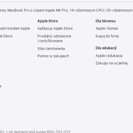
owy MacBook Pro z czipem Apple M4 Pro, 14‑rdzeniowym CPU i 20‑rdzeniowym
Apple Store
Dla biznesu
woim kontem Apple
Aplikacja Apple Store
Apple i biznes
le Store
Produkty odnowione
Kupuj do firmy
i certyfikowane
Dla edukacji
Stan zamówienia
Apple i edukacja
Pomoc w zakupach
Zakupy na uczelnię
e
iżu. Lub zadzwoń pod numer
800‑702‑322
.