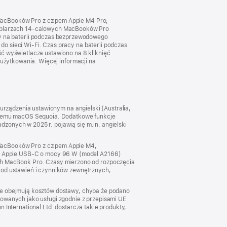
MacBooków Pro z czipem Apple M4 Pro,
mplarzach 14‑calowych MacBooków Pro
 na baterii podczas bezprzewodowego
o sieci Wi‑Fi. Czas pracy na baterii podczas
ść wyświetlacza ustawiono na 8 kliknięć
 użytkowania. Więcej informacji na
 urządzenia ustawionym na angielski (Australia,
systemu macOS Sequoia. Dodatkowe funkcje
zonych w 2025 r. pojawią się m.in. angielski
 MacBooków Pro z czipem Apple M4,
m Apple USB‑C o mocy 96 W (model A2166)
h MacBook Pro. Czasy mierzono od rozpoczęcia
 od ustawień i czynników zewnętrznych;
nie obejmują kosztów dostawy, chyba że podano
kowanych jako usługi zgodnie z przepisami UE
 International Ltd. dostarcza takie produkty,