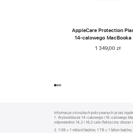
AppleCare Protection Pla
14‑calowego MacBooka 
(M4 Pro/M4 Max)
1 349,00 zł
Stopka
przypisy
Informacje o kosztach pokrywanych przez Apple w
1. Wyświetlacze 14‑calowego i 16‑calowego Mac
odpowiednio 14,2 i 16,2 cala (faktyczny obszar w
2. 1 GB = 1 miliard bajtów; 1 TB = 1 bilion bajt