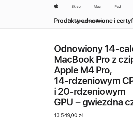
Apple
Sklep
Mac
iPad
Produkty odnowione i certy
Przeglądaj wszystkie
Odnowiony 14‑ca
MacBook Pro z cz
Apple M4 Pro,
14‑rdzeniowym C
i 20‑rdzeniowym
GPU – gwiezdna c
13 549,00 zł