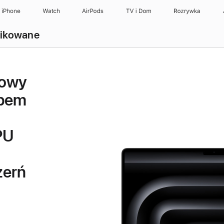
iPhone
Watch
AirPods
TV i Dom
Rozrywka
fikowane
lowy
ipem
PU
zerń