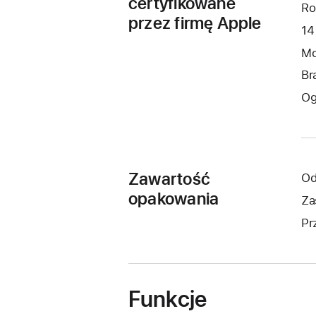
certyfikowane
Ro
przez firmę Apple
14
Mo
Br
Og
Zawartość
Od
opakowania
Za
Pr
Funkcje