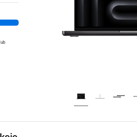
lub
kcie