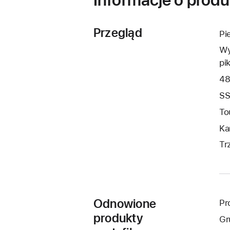
Przegląd
Pi
Wy
pi
48
SS
To
Ka
Tr
Odnowione
Pr
produkty
Gr