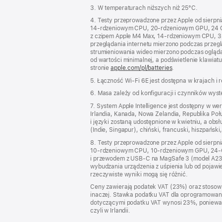
3. W temperaturach niższych niż 25°C.
4. Testy przeprowadzone przez Apple od sierp
14‑rdzeniowym CPU, 20‑rdzeniowym GPU, 24 G
z czipem Apple M4 Max, 14‑rdzeniowym CPU, 3
przeglądania internetu mierzono podczas przegl
strumieniowania wideo mierzono podczas oglądan
od wartości minimalnej, a podświetlenie klawiat
stronie
apple.com/pl/batteries
.
5. Łączność Wi‑Fi 6E jest dostępna w krajach i 
6. Masa zależy od konfiguracji i czynników wys
7. System Apple Intelligence jest dostępny w we
Irlandia, Kanada, Nowa Zelandia, Republika Po
i języki zostaną udostępnione w kwietniu, a ob
(Indie, Singapur), chiński, francuski, hiszpański
8. Testy przeprowadzone przez Apple od sierp
10‑rdzeniowym CPU, 10‑rdzeniowym GPU, 24‑GB
i przewodem z USB‑C na MagSafe 3 (model A23
wybudzania urządzenia z uśpienia lub od pojawi
rzeczywiste wyniki mogą się różnić.
Ceny zawierają podatek VAT (23%) oraz stosown
inaczej. Stawka podatku VAT dla oprogramowania
dotyczącymi podatku VAT wynosi 23%, ponieważ po
czyli w Irlandii.