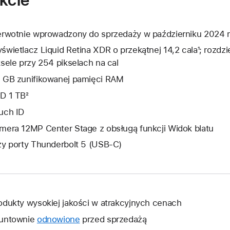
erwotnie wprowadzony do sprzedaży w październiku 2024 r
świetlacz Liquid Retina XDR o przekątnej 14,2 cala¹; rozd
ksele przy 254 pikselach na cal
 GB zunifikowanej pamięci RAM
D 1 TB²
uch ID
mera 12MP Center Stage z obsługą funkcji Widok blatu
zy porty Thunderbolt 5 (USB‑C)
odukty wysokiej jakości w atrakcyjnych cenach
untownie
odnowione
przed sprzedażą