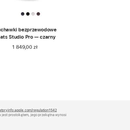
uchawki bezprzewodowe
ats Studio Pro — czarny
1 849,00 zł
atoryinfo.apple.com/regulation1542
(otwiera
 jest prostokątem, jego przekątna wynosi
się
w nowym
oknie)