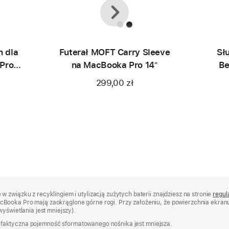
Wstecz
Dalej
n dla
Futerał MOFT Carry Sleeve
Sł
Pro
na MacBooka Pro 14ʺ
Be
299,00 zł
 związku z recyklingiem i utylizacją zużytych baterii znajdziesz na stronie
regul
Booka Pro mają zaokrąglone górne rogi. Przy założeniu, że powierzchnia ekranu
yświetlania jest mniejszy).
ów; faktyczna pojemność sformatowanego nośnika jest mniejsza.