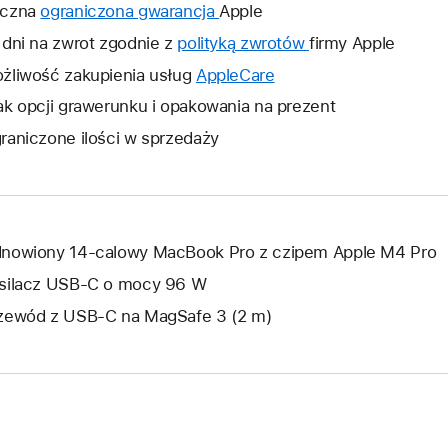
czna
ograniczona gwarancja
To
Apple
łącze
 dni na zwrot zgodnie z
polityką zwrotów
To
firmy Apple
otworzy
łącze
żliwość zakupienia usług
AppleCare
To
nowe
otworzy
łącze
ak opcji grawerunku i opakowania na prezent
okno.
nowe
otworzy
raniczone ilości w sprzedaży
okno.
nowe
okno.
nowiony 14‑calowy MacBook Pro z czipem Apple M4 Pro
silacz USB‑C o mocy 96 W
zewód z USB‑C na MagSafe 3 (2 m)