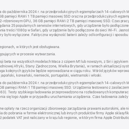
nia do października 2024 r. na przedprodukcyjnych egzemplarzach 14‑calowych 
B pamięci RAM i 1 TB pamięci masowej SSD oraz na przedprodukcyjnych egze
2‑rdzeniowym GPU, 36 GB pamięci RAM i 2 TB pamięci masowej SSD. Czas pracy
ądania 25 popularnych serwisów internetowych, gdy urządzenie było podłączone d
ia treści 1080p w Safari, gdy urządzenie było podłączone do sieci Wi‑Fi. Jasno
ury było wyłączone. Faktyczna wydajność baterii zależy od konfiguracji i sposobu
regionach, w których jest obsługiwana.
tępujących w procesie wytwarzania.
rsji beta na wszystkich modelach Maca z czipem M1 lub nowszym, z Siri i językiem
łudniowej Afryki, Stany Zjednoczone, Wielka Brytania), w ramach aktualizacji 
sługa kolejnych języków będzie wprowadzana w ciągu roku. Wśród języków wprowad
, japoński, koreański, niemiecki, portugalski, wietnamski i włoski.
nia do października 2024 r. na przedprodukcyjnych egzemplarzach 14‑calowych
 pamięci RAM i 1 TB pamięci masowej SSD. Urządzenia testowano z zasilacze
63). Testy szybkiego ładowania przeprowadzono na rozładowanych komputerac
enia się logo Apple w przypadku uruchamiania urządzenia. Czas ładowania zależy
e opłaty na rzecz organizacji zbiorowego zarządzania prawami autorskimi, ale 
 do pobrania w formie elektronicznej lub innych produktów firmy Apple sklasyfi
datek VAT jest naliczany w kraju lub regionie, w którym firma Apple Distribution