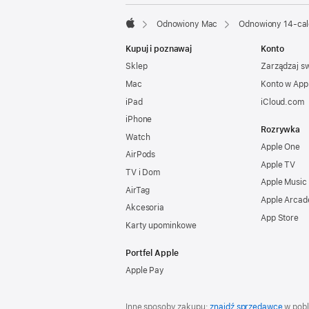
Odnowiony Mac
Odnowiony 14‑cal
Apple
Kupuj i poznawaj
Konto
Sklep
Zarządzaj s
Mac
Konto w App
iPad
iCloud.com
iPhone
Rozrywka
Watch
Apple One
AirPods
Apple TV
TV i Dom
Apple Music
AirTag
Apple Arcad
Akcesoria
App Store
Karty upominkowe
Portfel Apple
Apple Pay
Inne sposoby zakupu:
znajdź sprzedawcę
w pobl