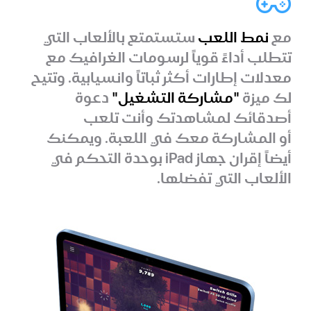
مع
نمط اللعب
ستستمتع بالألعاب التي
تتطلب أداءً قوياً لرسومات الغرافيك مع
معدلات إطارات أكثر ثباتاً وانسيابية. وتتيح
لك ميزة
"مشاركة التشغيل"
دعوة
أصدقائك لمشاهدتك وأنت تلعب
أو المشاركة معك في اللعبة. ويمكنك
أيضاً إقران جهاز iPad بوحدة التحكم في
الألعاب التي تفضلها.