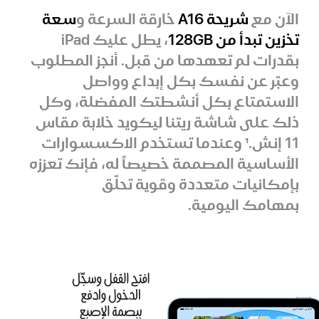
الآن مع
شريحة A16
خارقة السرعة و
سعة
تخزين تبدأ من 128GB
، يطل عليك iPad
بقدرات لم تعهدها من قبل. أنجز المطلوب
وعبّر عن نفسك بكل إبداع وواصل
الاستمتاع بكل أنشطتك المفضلة، وكل
ذلك على شاشة ريتنا ليكويد خلابة مقاس
11 إنش.
1
وعندما تستخدم الاكسسوارات
الأساسية المصممة خصيصاً له، فإنك تعززه
بإمكانيات متعددة وقوية تحلّق
بمهامك اليومية.