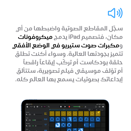
سجّل المقاطع الصوتية واضبطها من أي
مكان، فتصميم iPad يدمج
ميكروفونات
و
مكبرات صوت ستيريو في الوضع الأفقي
تتميز بجودتها العالية. وسواء أكنت تطلق
حلقة بودكاست أم تركّب إيقاعاً راقصاً
أم تؤلف موسيقى فيلم تصويرية، ستتألق
إبداعاتك بصوتيات يسمع بها العالم كله.