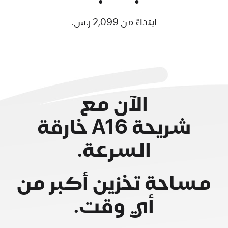
ابتداءً من 2,099 ر.س.‏
الآن مع
شريحة A16 خارقة
السرعة.
مساحة تخزين أكبر من
أي وقت.