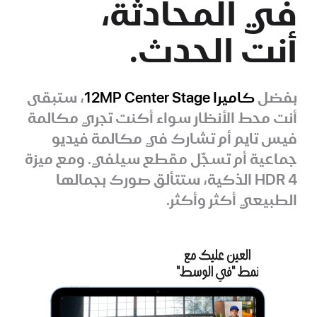
في المحادثة،
أنت الحدث.
بفضل
كاميرا 12MP Center Stage
، ستبقى
أنت محط الأنظار سواء أكنت تجري مكالمة
فيس تايم أم تشارك في مكالمة فيديو
جماعية أم تسجّل مقطع سيلفي. ومع ميزة
HDR 4 الذكية، ستتألق صورك بجمالها
الطبيعي أكثر وأكثر.