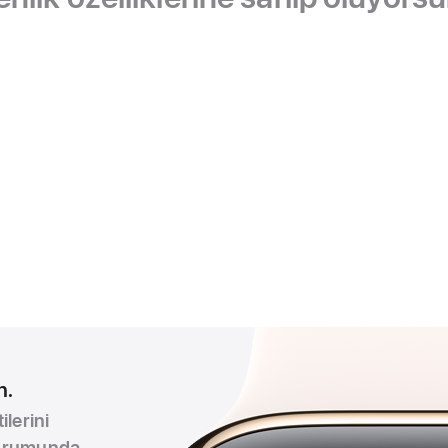
n.
lerini
 durumunda