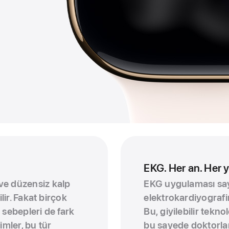
EKG. Her an. Her y
ve düzensiz kalp
EKG uygulaması say
lir. Fakat birçok
elektrokardiyografi
 sebepleri de fark
Bu, giyilebilir tekn
imler, bu tür
bu sayede doktorlar k