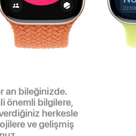
 an bileğinizde.
i önemli bilgilere,
verdiğiniz herkesle
jilere ve gelişmiş
unuz.