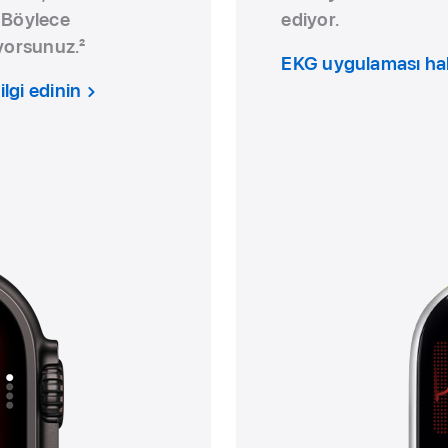
. Böylece
ediyor.
iyorsunuz.
2
EKG uygulaması hakk
ilgi edinin