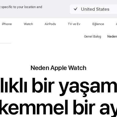
 specific to your location and
United States
iPhone
Watch
AirPods
TV ve Ev
Eğlence
Genel Bakış
Neden
Neden Apple Watch
ıklı bir yaşam
emmel bir ay