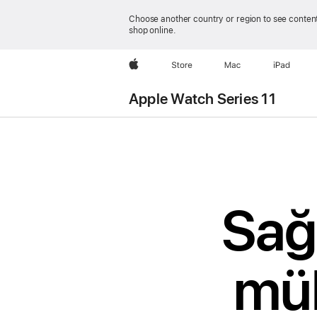
Choose another country or region to see content
shop online.
wzlhp
Store
Mac
iPad
Apple Watch Series 11
Sağl
mük