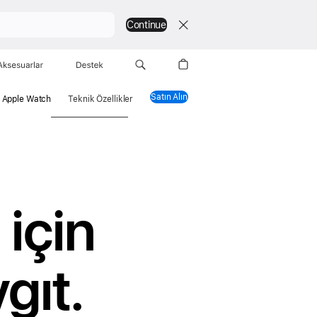
Continue
Aksesuarlar
Destek
Satın Alın
Apple Watch Series 11
 Apple Watch
Teknik Özellikler
 için
gıt.