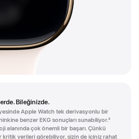
erde. Bileğinizde.
esinde Apple Watch tek derivasyonlu bir
ninkine benzer EKG sonuçları sunabiliyor.
3
oloji alanında çok önemli bir başarı. Çünkü
ritik verileri görebiliyor, sizin de içiniz rahat