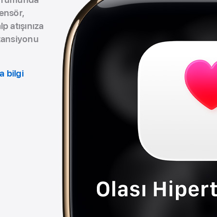
sensör,
p atışınıza
rtansiyonu
 bilgi