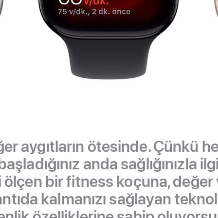
er aygıtların ötesinde. Çünkü her
ladığınız anda sağlığınızla ilgil
i ölçen bir fitness koçuna, değer 
antıda kalmanızı sağlayan teknolo
nlik özelliklerine sahip oluyors