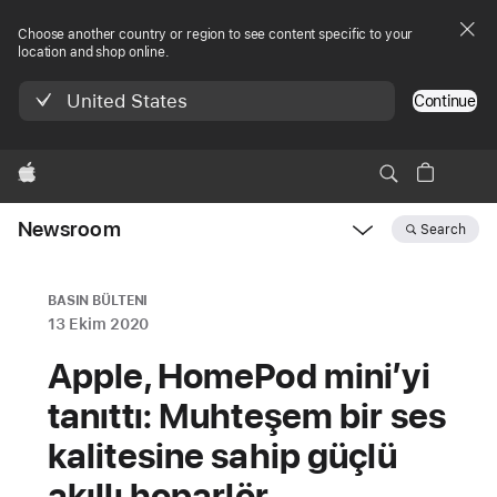
Choose another country or region to see content specific to your
location and shop online.
United States
Continue
Apple
Newsroom
Search
Open
Newsroom
navigation
BASIN BÜLTENI
13 Ekim 2020
Apple, HomePod mini’yi
tanıttı: Muhteşem bir ses
kalitesine sahip güçlü
akıllı hoparlör