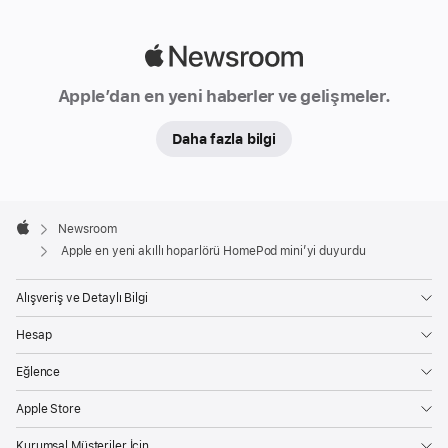
Apple
Newsroom
Apple’dan en yeni haberler ve gelişmeler.
Daha fazla bilgi
Apple
Footer

Newsroom
Apple
Apple en yeni akıllı hoparlörü HomePod mini’yi duyurdu
Alışveriş ve Detaylı Bilgi
Hesap
Eğlence
Apple Store
Kurumsal Müşteriler İçin