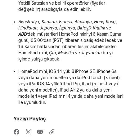
Yetkili Satıcıları ve belirli operatörler (fiyatlar
değişebilir) aracılığıyla da edinilebilir.
Avustralya
,
Kanada
,
Fransa
,
Almanya
,
Hong Kong
,
Hindistan
,
Japonya
,
İspanya
,
Birleşik Krallık
ve
ABD
’deki müşterileri HomePod mini’yi 6 Kasım Cuma
günü, 05:00’dan (PST) itibaren sipariş edebilecek ve
16 Kasım haftasından itibaren teslim alabilecekler.
HomePod mini,
Çin
,
Meksika
ve
Tayvan’da
bu yıl
içinde satışa çıkacak.
HomePod mini, iOS 14 yüklü iPhone SE, iPhone 6s
veya daha yeni modelleri ya da iPod touch (7. nesil)
veya iPadOS 14 yüklü iPad Pro, iPad (5. nesil veya
daha yeni modeller), iPad Air 2 ya da daha yeni
modelleri veya iPad mini 4 ya da daha yeni modelleri
ile uyumludur.
Yazıyı Paylaş