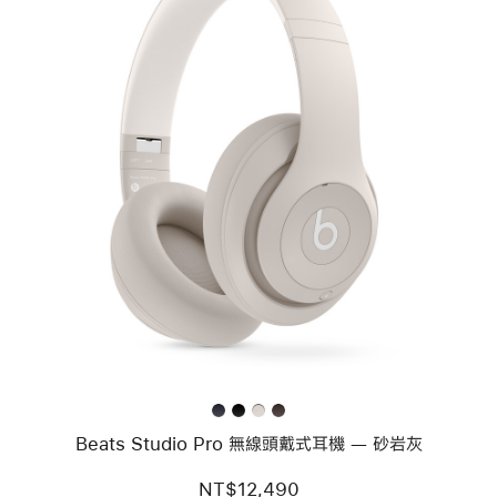
上
一
個
圖
片
-
Beats
Studio
Pro
無
線
頭
戴
式
耳
機 —
Beats Studio Pro 無線頭戴式耳機 — 砂岩灰
砂
岩
灰
NT$12,490