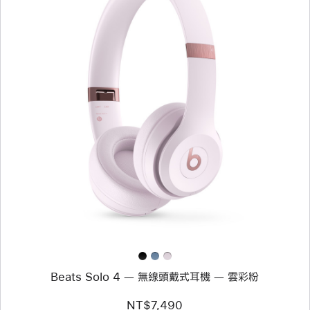
上
一
個
圖
片
-
Beats
Solo
4 —
無
線
頭
戴
式
耳
機 —
Beats Solo 4 — 無線頭戴式耳機 — 雲彩粉
雲
彩
粉
NT$7,490