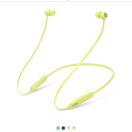
上
一
個
圖
片
-
Beats
Flex —
適
合
全
天
佩
戴
的
無