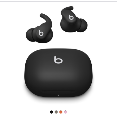
上
一
個
圖
片
-
Powerbeats
Fit —
穩
固
貼
合
的
無
線
入