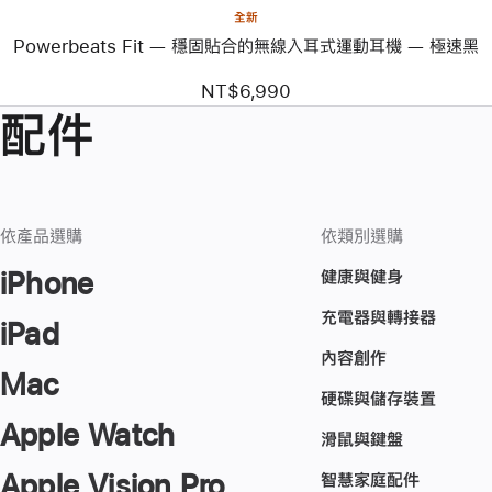
耳
全新
式
Powerbeats Fit — 穩固貼合的無線入耳式運動耳機 — 極速黑
運
動
耳
NT$6,990
機 —
配件
極
速
黑
依產品選購
依類別選購
健康與健身
iPhone
充電器與轉接器
iPad
內容創作
Mac
硬碟與儲存裝置
Apple Watch
滑鼠與鍵盤
Apple Vision Pro
智慧家庭配件