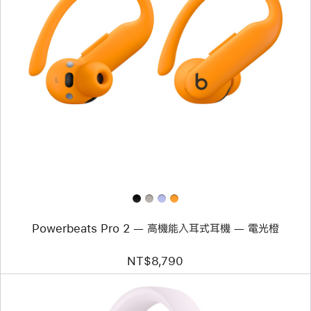
上
一
個
圖
片
-
Powerbeats Pro 2 —
高
機
能
入
耳
式
耳
機 —
電
光
Powerbeats Pro 2 — 高機能入耳式耳機 — 電光橙
橙
NT$8,790