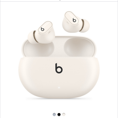
上
一
個
圖
片
-
Beats
Studio
Buds +
真
無
線
降
噪
耳
塞