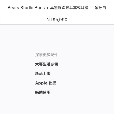
式
Beats Studio Buds + 真無線降噪耳塞式耳機 — 象牙白
耳
機 —
象
NT$5,990
牙
白
探索更多配件
大專生活必備
新品上市
Apple 出品
輔助使用