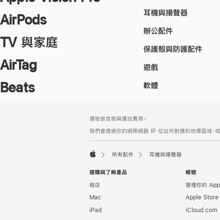
耳機與揚聲器
AirPods
辦公配件
TV 與家庭
保護殼與防護配件
AirTag
遊戲
Beats
軟體
註
註
價格皆含稅與運送費用。
腳
腳
我們會透過你的網際網路 IP 位址所對應的地理區域，或
所有配件
耳機與揚聲器
Apple
選購與了解產品
帳號
商店
管理你的 App
Mac
Apple Stor
iPad
iCloud.com