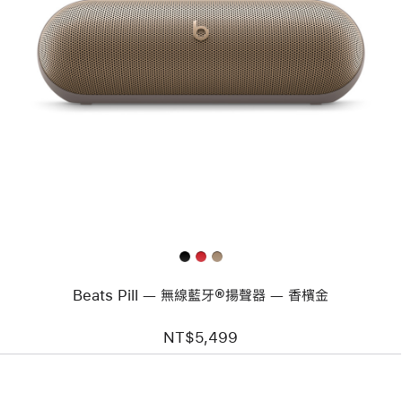
上
一
個
圖
片
-
Beats
Pill —
無
線
藍
牙
®
揚
聲
器 —
香
Beats Pill — 無線藍牙®揚聲器 — 香檳金
檳
金
NT$5,499