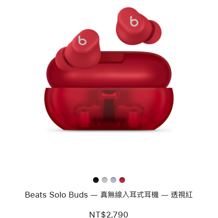
上
一
個
圖
片
-
Beats Solo Buds —
真
無
線
入
耳
式
耳
機 —
透
Beats Solo Buds — 真無線入耳式耳機 — 透視紅
視
紅
NT$2,790