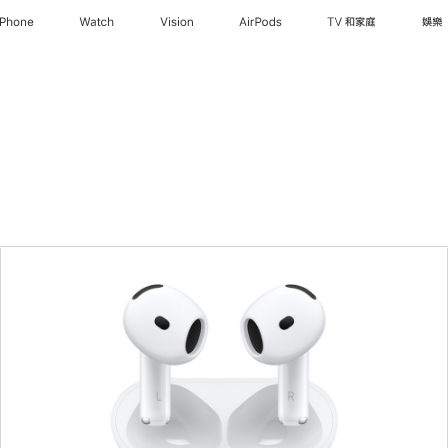
iPhone
Watch
Vision
AirPods
TV 和家庭
娛樂