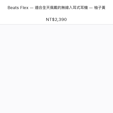
線
Beats Flex — 適合全天佩戴的無線入耳式耳機 — 柚子黃
入
耳
式
NT$2,390
耳
機 —
柚
子
黃