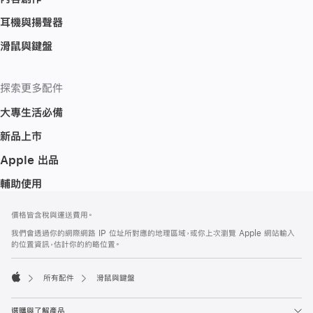
耳機與揚聲器
滑鼠與鍵盤
探索更多配件
大專生活必備
新品上市
Apple 出品
輔助使用
註
註
價格皆含稅與運送費用。
腳
腳
我們會透過你的網際網路 IP 位址所對應的地理區域，或你上次瀏覽 Apple 網站輸入
的位置資訊，估計你的約略位置。
所有配件
滑鼠與鍵盤
Apple
選購與了解產品