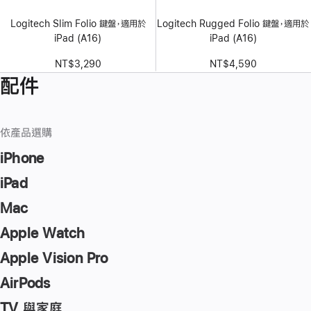
Logitech Slim Folio 鍵盤，適用於
Logitech Rugged Folio 鍵盤，適用於
iPad (A16)
iPad (A16)
NT$3,290
NT$4,590
配件
依產品選購
iPhone
iPad
Mac
Apple Watch
Apple Vision Pro
AirPods
TV 與家庭