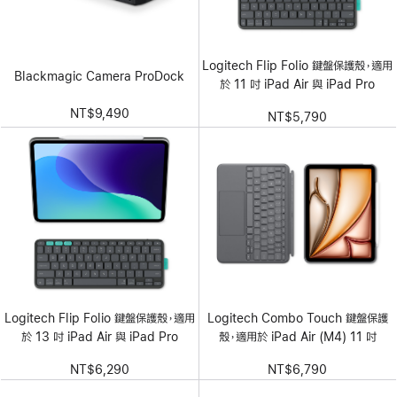
Logitech Flip Folio 鍵盤保護殼，適用
Blackmagic Camera ProDock
於 11 吋 iPad Air 與 iPad Pro
NT$9,490
NT$5,790
Logitech Flip Folio 鍵盤保護殼，適用
Logitech Combo Touch 鍵盤保護
於 13 吋 iPad Air 與 iPad Pro
殼，適用於 iPad Air (M4) 11 吋
NT$6,290
NT$6,790